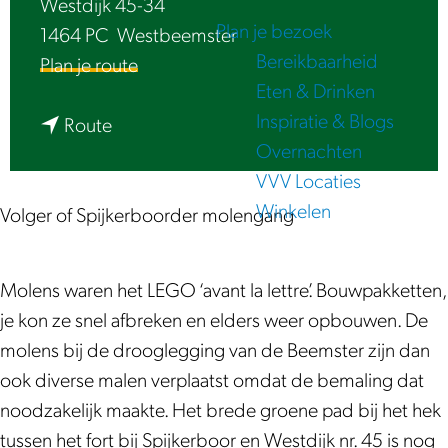
Westdijk 45-34
e
Plan je bezoek
1464 PC
Westbeemster
Bereikbaarheid
n
Plan je route
Eten & Drinken
a
Inspiratie & Blogs
n
a
Route
Overnachten
a
r
VVV Locaties
a
D
Winkelen
r
r
Volger of Spijkerboorder molengang
D
i
r
e
Molens waren het LEGO ‘avant la lettre’. Bouwpakketten,
i
m
je kon ze snel afbreken en elders weer opbouwen. De
e
o
molens bij de drooglegging van de Beemster zijn dan
m
l
ook diverse malen verplaatst omdat de bemaling dat
o
e
noodzakelijk maakte. Het brede groene pad bij het hek
l
n
tussen het fort bij Spijkerboor en Westdijk nr. 45 is nog