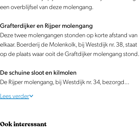
e
g
een overblijfsel van deze molengang.
n
a
g
n
Grafterdijker en Rijper molengang
a
g
Deze twee molengangen stonden op korte afstand van
n
e
elkaar. Boerderij de Molenkolk, bij Westdijk nr. 38, staat
g
n
op de plaats waar ooit de Graftdijker molengang stond.
e
e
n
n
De schuine sloot en kilmolen
e
e
De Rijper molengang, bij Westdijk nr. 34, bezorgd…
n
e
e
n
Lees verder
e
s
n
c
Ook interessant
s
h
c
u