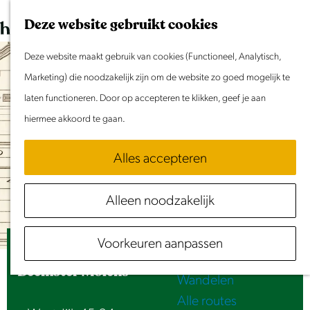
Dit weekend
G
K
Z
Deze website gebruikt cookies
Evenement aanmelden
a
a
o
M
n
Deze website maakt gebruik van cookies (Functioneel, Analytisch,
a
e
e
Doen & Beleven
a
Marketing) die noodzakelijk zijn om de website zo goed mogelijk te
r
k
n
Zomer in Laag Holland
a
laten functioneren. Door op accepteren te klikken, geef je aan
t
e
u
Met kinderen
r
hiermee akkoord te gaan.
n
Cultuur & Erfgoed
d
Samen eropuit
Alles accepteren
e
Rust & Stilte
h
Activiteiten
Alleen noodzakelijk
o
Routes
m
Fietsen
Voorkeuren aanpassen
e
Drie molengangen en een schuine sloot |
Varen
p
Beemster Molens
Wandelen
a
Alle routes
g