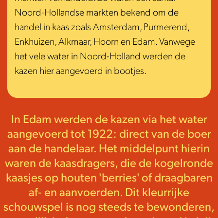
Noord-Hollandse markten bekend om de
handel in kaas zoals Amsterdam, Purmerend,
Enkhuizen, Alkmaar, Hoorn en Edam. Vanwege
het vele water in Noord-Holland werden de
kazen hier aangevoerd in bootjes.
In Edam werden de kazen via het water
aangevoerd tot 1922: direct van de boer
aan de handelaar. Het middelpunt hierin
waren de kaasdragers, die de kogelronde
kaasjes op houten 'berries' of draagbaren
af- en aanvoerden. Dit kleurrijke
schouwspel is nog steeds te bewonderen,