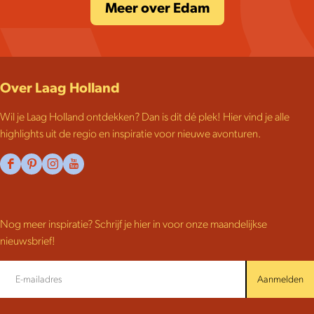
Meer over Edam
Over Laag Holland
Wil je Laag Holland ontdekken? Dan is dit dé plek! Hier vind je alle
highlights uit de regio en inspiratie voor nieuwe avonturen.
F
P
I
Y
a
i
n
o
c
n
s
u
Nog meer inspiratie? Schrijf je hier in voor onze maandelijkse
e
t
t
T
nieuwsbrief!
b
e
a
u
o
r
g
b
Aanmelden
o
e
r
e