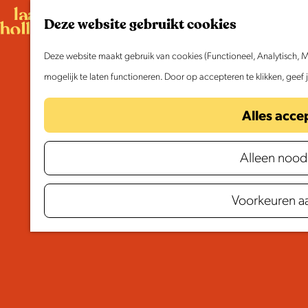
G
Deze website gebruikt cookies
a
n
Deze website maakt gebruik van cookies (Functioneel, Analytisch, M
a
mogelijk te laten functioneren. Door op accepteren te klikken, geef
a
Alles acce
r
d
Alleen nood
e
h
Edammer
kaas
Voorkeuren a
o
Proeven, kopen en ontdekken
m
e
p
a
g