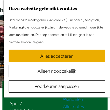
Dit weekend
G
K
Z
Deze website gebruikt cookies
Evenement aanmelden
a
a
o
M
n
Deze website maakt gebruik van cookies (Functioneel, Analytisch,
a
e
e
Doen & Beleven
a
Marketing) die noodzakelijk zijn om de website zo goed mogelijk te
r
k
n
Zomer in Laag Holland
a
laten functioneren. Door op accepteren te klikken, geef je aan
t
e
u
Met kinderen
r
hiermee akkoord te gaan.
n
Cultuur & Erfgoed
d
Samen eropuit
Alles accepteren
e
Rust & Stilte
h
Activiteiten
Alleen noodzakelijk
o
Routes
m
Fietsen
Voorkeuren aanpassen
e
Henri Willig Wijn & Kaasspeciaalzaak
Varen
p
Wandelen
a
Spui 7
Alle routes
g