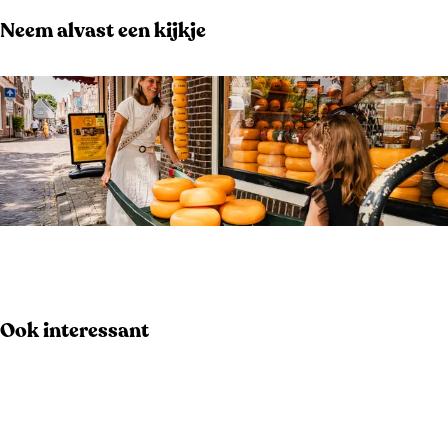
a
a
Neem alvast een kijkje
k
a
k
O
p
e
Ook interessant
n
p
o
p