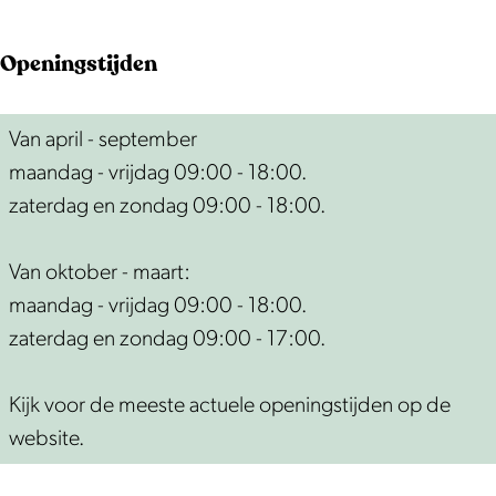
&
n
a
c
e
a
K
&
l
i
c
a
Openingstijden
a
K
z
a
i
l
a
a
a
a
a
z
Van april - september
s
a
a
l
a
a
maandag - vrijdag 09:00 - 18:00.
s
s
k
z
l
a
zaterdag en zondag 09:00 - 18:00.
p
s
a
z
k
e
p
a
a
Van oktober - maart:
c
e
k
a
maandag - vrijdag 09:00 - 18:00.
i
c
k
zaterdag en zondag 09:00 - 17:00.
a
i
a
a
Kijk voor de meeste actuele openingstijden op de
l
a
website.
z
l
a
z