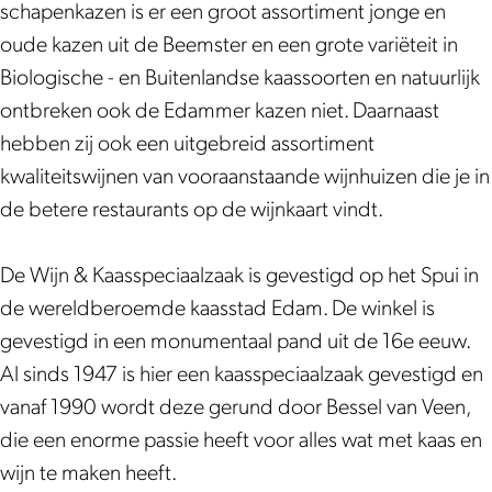
H
m
W
l
l
g
schapenkazen is er een groot assortiment jonge en
e
H
i
i
l
W
oude kazen uit de Beemster en een grote variëteit in
n
e
j
g
i
i
Biologische - en Buitenlandse kaassoorten en natuurlijk
r
n
n
W
g
j
ontbreken ook de Edammer kazen niet. Daarnaast
i
r
&
i
W
n
hebben zij ook een uitgebreid assortiment
W
i
K
j
i
&
kwaliteitswijnen van vooraanstaande wijnhuizen die je in
i
W
a
n
j
K
de betere restaurants op de wijnkaart vindt.
l
i
a
&
n
a
l
l
s
K
&
a
De Wijn & Kaasspeciaalzaak is gevestigd op het Spui in
i
l
s
a
K
s
de wereldberoemde kaasstad Edam. De winkel is
g
i
p
a
a
s
gevestigd in een monumentaal pand uit de 16e eeuw.
W
g
e
s
a
p
Al sinds 1947 is hier een kaasspeciaalzaak gevestigd en
i
W
c
s
s
e
vanaf 1990 wordt deze gerund door Bessel van Veen,
j
i
i
p
s
c
die een enorme passie heeft voor alles wat met kaas en
n
j
a
e
p
i
wijn te maken heeft.