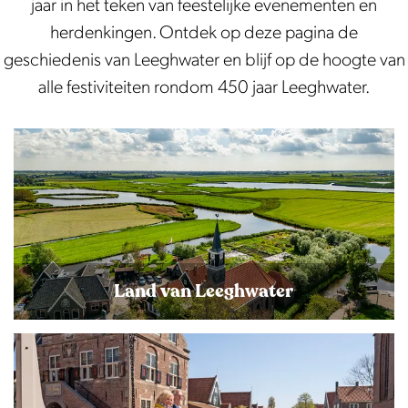
jaar in het teken van feestelijke evenementen en
herdenkingen. Ontdek op deze pagina de
geschiedenis van Leeghwater en blijf op de hoogte van
alle festiviteiten rondom 450 jaar Leeghwater.
L
a
n
d
v
a
Land van Leeghwater
n
L
Ontdek het Land van Leeghwater: een verhaal
F
e
van haringvisserij, walvisvaart, handel en molens.
e
e
Eeuwenlange strijd tegen het water schiep dit
e