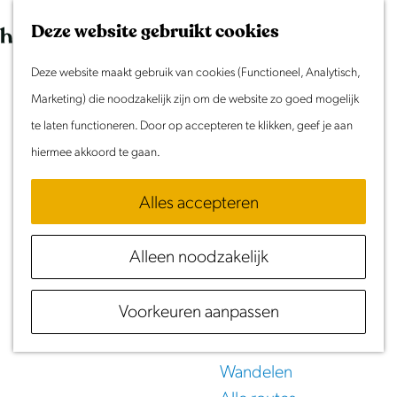
Morgen
G
K
Z
Dit weekend
Deze website gebruikt cookies
a
a
o
M
Evenement aanmelden
n
Deze website maakt gebruik van cookies (Functioneel, Analytisch,
a
e
e
Doen & Beleven
a
Marketing) die noodzakelijk zijn om de website zo goed mogelijk
r
k
n
Zomer in Laag Holland
a
te laten functioneren. Door op accepteren te klikken, geef je aan
t
e
u
Met kinderen
r
hiermee akkoord te gaan.
n
450
jaar
Cultuur & Erfgoed
d
Samen eropuit
Alles accepteren
Leeghwater
e
Rust & Stilte
h
Activiteiten
Alleen noodzakelijk
o
m
Routes
Voorkeuren aanpassen
e
Fietsen
p
Varen
a
Wandelen
g