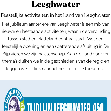
Leeghwater
s
innovator en iemand die de strijd aanging met
e
z
de elementen. Bewonderd en geprezen, maar
i
Feestelijke activiteiten in het Land van Leeghwater
n
ook bekritiseerd en met argwaan bekeken. 450
t
Het jubileumjaar ter ere van Leeghwater is een mix van
L
jaar na zijn geboorte blijft zijn nalatenschap
e
nieuwe en bestaande activiteiten, waarin de verbinding
e
voortleven in het landschap en de geschiedenis
n
tussen stad en platteland centraal staat. Met een
e
van Nederland.
feestelijke opening en een spetterende afsluiting in De
g
Rijp vieren we zijn nalatenschap. Aan de hand van vier
h
thema’s duiken we in de geschiedenis van de regio en
w
leggen we de link naar het heden en de toekomst.
a
t
e
r