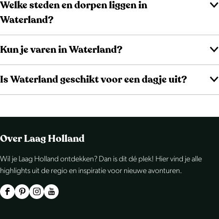
Welke steden en dorpen liggen in
Waterland?
Kun je varen in Waterland?
Is Waterland geschikt voor een dagje uit?
Over Laag Holland
Wil je Laag Holland ontdekken? Dan is dit dé plek! Hier vind je alle
highlights uit de regio en inspiratie voor nieuwe avonturen.
F
P
I
Y
a
i
n
o