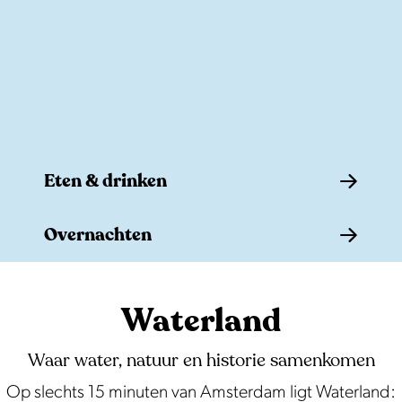
e
Eten & drinken
E
Overnachten
t
e
O
n
v
Waterland
&
e
d
r
Waar water, natuur en historie samenkomen
r
n
Op slechts 15 minuten van Amsterdam ligt Waterland: