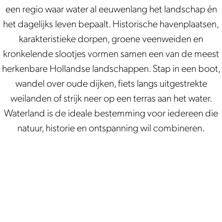
i
a
een regio waar water al eeuwenlang het landschap én
n
c
het dagelijks leven bepaalt. Historische havenplaatsen,
k
h
karakteristieke dorpen, groene veenweiden en
e
t
kronkelende slootjes vormen samen een van de meest
n
e
herkenbare Hollandse landschappen. Stap in een boot,
n
wandel over oude dijken, fiets langs uitgestrekte
weilanden of strijk neer op een terras aan het water.
Waterland is de ideale bestemming voor iedereen die
natuur, historie en ontspanning wil combineren.