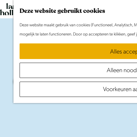
G
Deze website gebruikt cookies
a
n
Deze website maakt gebruik van cookies (Functioneel, Analytisch, M
a
mogelijk te laten functioneren. Door op accepteren te klikken, geef
a
Alles acce
r
d
Alleen nood
e
Ontdek
Waterland
h
Voorkeuren a
o
in Laag Holland
m
e
p
a
g