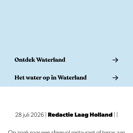
e
Ontdek Waterland
O
Het water op in Waterland
n
t
H
d
e
e
t
28 juli 2026
|
Redactie Laag Holland
|
|
k
w
W
a
Op zoek naar een sfeervol restaurant of terras aan