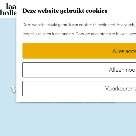
G
Deze website gebruikt cookies
a
n
Deze website maakt gebruik van cookies (Functioneel, Analytisch,
a
mogelijk te laten functioneren. Door op accepteren te klikken, ge
a
Alles acc
r
d
Horeca
aan
het
Alleen noo
e
h
water
in
Waterland
Voorkeuren 
o
m
De mooiste restaurants & terrassen
e
p
a
g