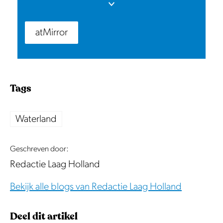
recreatiegebied is dit een heerlijke plek om
even te ontspannen. Geniet van de rustige
omgeving, het uitzicht en een lunch, diner
atMirror
of drankje in een groene, waterrijke setting.
Tags
Waterland
Geschreven door:
Redactie Laag Holland
Bekijk alle blogs van Redactie Laag Holland
Deel dit artikel