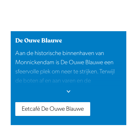
De Ouwe Blauwe
Aan de historische binnenhaven van
Monnickendam is De Ouwe Blauwe een
sfeervolle plek om neer te strijken. Terwijl
de boten af en aan varen en de
monumentale gevels de haven omlijsten,
geniet je hier van een lunch, diner of een
drankje. Een ideale tussenstop tijdens een
Eetcafé De Ouwe Blauwe
bezoek aan de historische binnenstad.