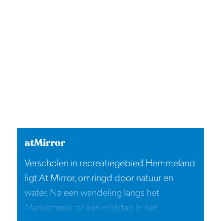
atMirror
Verscholen in recreatiegebied Hemmeland
ligt At Mirror, omringd door natuur en
water. Na een wandeling langs het
Markermeer of een middag in het