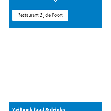
voor een kop koffie, een uitgebreide lunch
of een diner bij zonsondergang, hier staan
Restaurant Bij de Poort
rust, ruimte en het uitzicht centraal.
Zeilhoek food & drinks