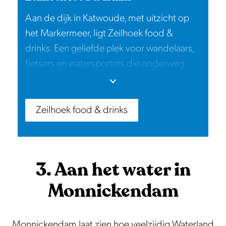
Aan de dijk in Katwoude, met uitzicht op
het Markermeer, ligt Zeilhoek food &
drinks. Een geliefde plek voor wandelaars,
fietsers en watersporters die onderweg
even willen pauzeren. Geniet van de
ontspannen sfeer, het uitzicht over het
water en een lunch, diner of drankje op het
Zeilhoek food & drinks
terras.
3. Aan het water in
Monnickendam
Monnickendam laat zien hoe veelzijdig Waterland