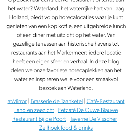
a
t
het water? Waterland, het waterrijke hart van Laag
t
e
Holland, biedt volop horecalocaties waar je kunt
e
r
genieten van een kop koffie, een uitgebreide lunch
r
o
of een diner met uitzicht op het water. Van
l
p
gezellige terrassen aan historische havens tot
a
i
restaurants aan het Markermeer: iedere locatie
n
n
heeft een eigen sfeer en verhaal. In deze blog
d
W
delen we onze favoriete horecaplekken aan het
a
water en inspireren we je voor een smaakvol
t
bezoek aan Waterland.
e
r
atMirror
|
Brasserie de Taanketel
|
Café-Restaurant
l
Land en zeezicht
|
Eetcafé De Ouwe Blauwe
a
Restaurant Bij de Poort
|
Taverne De Visscher
|
n
Zeilhoek food & drinks