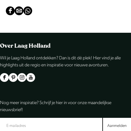
D
D
D
e
e
e
e
e
e
l
l
l
Over Laag Holland
d
d
d
e
e
e
Wil je Laag Holland ontdekken? Dan is dit dé plek! Hier vind je alle
highlights uit de regio en inspiratie voor nieuwe avonturen.
z
z
z
e
e
e
F
P
I
Y
p
p
p
a
i
n
o
a
a
a
c
n
s
u
g
g
g
Nog meer inspiratie? Schrijf je hier in voor onze maandelijkse
e
t
t
T
nieuwsbrief!
i
i
i
b
e
a
u
n
n
n
o
r
g
b
Aanmelden
a
a
a