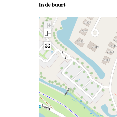
In de buurt
+
−