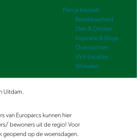
Plan je bezoek
Bereikbaarheid
Eten & Drinken
Inspiratie & Blogs
Overnachten
VVV Locaties
Winkelen
in Uitdam.
rs van Europarcs kunnen hier
ers/ bewoners uit de regio! Voor
t ook geopend op de woensdagen.