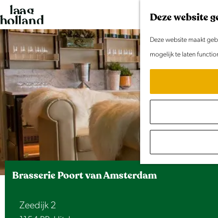
G
Deze website g
a
n
Deze website maakt gebru
a
mogelijk te laten functi
a
r
d
e
h
o
m
e
Brasserie Poort van Amsterdam
p
a
Zeedijk 2
g