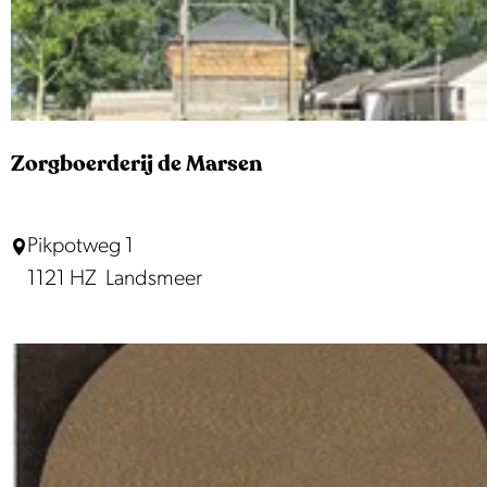
'
n
s
k
B
a
&
s
B
!
Zorgboerderij de Marsen
Z
Pikpotweg 1
o
1121 HZ
Landsmeer
r
g
b
o
e
r