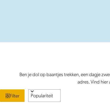
e
Ben je dol op baantjes trekken, een dagje zw
adres. Vind hier
W
S
Filter
o
a
r