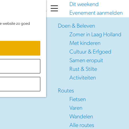
Dit weekend
K
Z
Evenement aanmelden
a
o
M
de website zo goed
a
e
e
Doen & Beleven
r
k
n
Zomer in Laag Holland
t
e
u
Met kinderen
n
Cultuur & Erfgoed
Samen eropuit
Rust & Stilte
n
Activiteiten
Routes
Fietsen
Varen
Wandelen
Alle routes