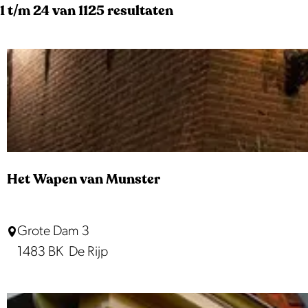
t
S
1 t/m 24 van 1125 resultaten
t
o
e
z
r
e
o
t
r
e
e
o
e
p
k
r
:
j
o
p
e
Het Wapen van Munster
:
H
Grote Dam 3
e
1483 BK
De Rijp
t
W