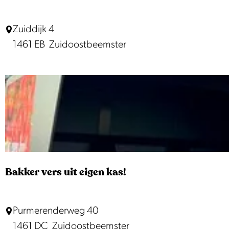
i
j
F
Zuiddijk 4
k
o
1461 EB
Zuidoostbeemster
e
r
d
t
e
a
V
a
r
n
é
d
e
J
Bakker vers uit eigen kas!
i
s
B
Purmerenderweg 40
p
a
1461 DC
Zuidoostbeemster
e