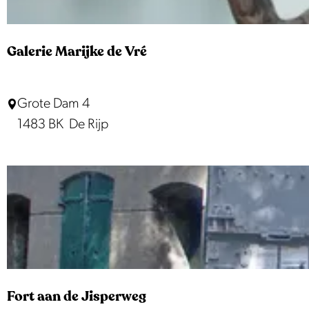
e
Z
w
Galerie Marijke de Vré
a
a
G
Grote Dam 4
n
a
1483 BK
De Rijp
l
e
r
i
e
M
a
r
Fort aan de Jisperweg