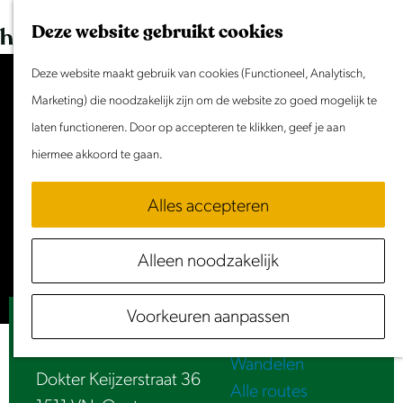
Dit weekend
G
K
Z
Deze website gebruikt cookies
Evenement aanmelden
a
a
o
M
n
Deze website maakt gebruik van cookies (Functioneel, Analytisch,
a
e
e
Doen & Beleven
a
Marketing) die noodzakelijk zijn om de website zo goed mogelijk te
r
k
n
Zomer in Laag Holland
a
laten functioneren. Door op accepteren te klikken, geef je aan
t
e
u
Met kinderen
Accepteer cookies om deze
r
hiermee akkoord te gaan.
n
Cultuur & Erfgoed
content te zien.
d
Samen eropuit
Alles accepteren
e
Rust & Stilte
Stel je cookie voorkeuren in
h
Activiteiten
Alleen noodzakelijk
o
Routes
m
Fietsen
Voorkeuren aanpassen
e
Luister | Biksteenmolen De Vlijt
Varen
p
Wandelen
a
Dokter Keijzerstraat 36
Alle routes
g