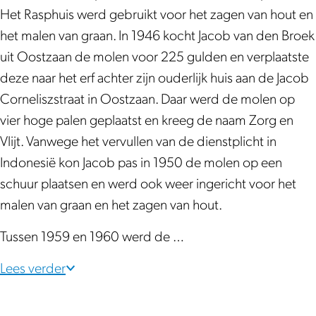
B
k
Het Rasphuis werd gebruikt voor het zagen van hout en
i
s
het malen van graan. In 1946 kocht Jacob van den Broek
k
t
uit Oostzaan de molen voor 225 gulden en verplaatste
s
e
deze naar het erf achter zijn ouderlijk huis aan de Jacob
t
e
Corneliszstraat in Oostzaan. Daar werd de molen op
e
n
vier hoge palen geplaatst en kreeg de naam Zorg en
e
m
Vlijt. Vanwege het vervullen van de dienstplicht in
n
o
Indonesië kon Jacob pas in 1950 de molen op een
m
l
schuur plaatsen en werd ook weer ingericht voor het
o
e
malen van graan en het zagen van hout.
l
n
e
D
Tussen 1959 en 1960 werd de …
n
e
Lees verder
D
V
e
l