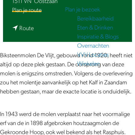
1511 VN
Oostzaan
e
Plan je bezoek
n
Plan je route
Bereikbaarheid
a
Eten & Drinken
n
a
Route
Inspiratie & Blogs
a
r
Overnachten
a
L
VVV Locaties
r
u
Biksteenmolen De Vlijt, gebouwd rond 1920, heeft niet
Winkelen
L
i
altijd op deze plek gestaan. De oorsprong van deze
u
s
molen is enigszins omstreden. Volgens de overlevering
i
t
zou het molentje aanvankelijk op het Kalf in Zaandam
s
e
hebben gestaan, maar de exacte locatie is onduidelijk.
t
r
e
|
In 1943 werd de molen verplaatst naar het voormalige
r
B
erf van de in 1898 afgebroken houtzaagmolen de
|
i
Gekroonde Hoop, ook wel bekend als het Rasphuis.