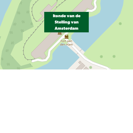
Ronde van de
Stelling van
Amsterdam
Leaflet
|
Powered by Esri | Esri, HERE, Garmin, USGS, Intermap, INCREMENT P, NRCAN, Esri Japan, METI, Esri China
(Hong Kong), NOSTRA, © OpenStreetMap contributors, and the GIS User Community
Over Laag Holland
Wil je Laag Holland ontdekken? Dan is dit dé plek! Hier vind je alle
highlights uit de regio en inspiratie voor nieuwe avonturen.