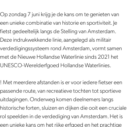
a
d
n
v
n
e
d
a
Op zondag 7 juni krijg je de kans om te genieten van
d
v
e
n
een unieke combinatie van historie en sportiviteit. Je
e
a
v
d
fietst gedeeltelijk langs de Stelling van Amsterdam.
S
n
a
e
Deze indrukwekkende linie, aangelegd als militair
t
d
n
S
verdedigingssysteem rond Amsterdam, vormt samen
e
e
d
t
met de Nieuwe Hollandse Waterlinie sinds 2021 het
l
S
e
e
UNESCO-Werelderfgoed Hollandse Waterlinies.
l
t
S
l
i
e
t
l
! Met meerdere afstanden is er voor iedere fietser een
n
l
e
i
passende route, van recreatieve tochten tot sportieve
g
l
l
n
uitdagingen. Onderweg komen deelnemers langs
v
i
l
g
historische forten, sluizen en dijken die ooit een cruciale
a
n
i
v
rol speelden in de verdediging van Amsterdam. Het is
n
g
n
a
een unieke kans om het rijke erfgoed en het prachtige