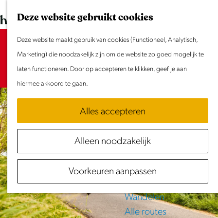
Dit weekend
G
K
Z
Deze website gebruikt cookies
Evenement aanmelden
a
a
o
M
n
Deze website maakt gebruik van cookies (Functioneel, Analytisch,
a
e
e
Sorry, deze activiteit is niet meer
Doen & Beleven
a
Marketing) die noodzakelijk zijn om de website zo goed mogelijk te
r
k
n
beschikbaar. Bekijk het
Zomer in Laag Holland
actuele aanbod
a
laten functioneren. Door op accepteren te klikken, geef je aan
t
e
u
voor de beschikbare opties.
Met kinderen
r
hiermee akkoord te gaan.
n
Cultuur & Erfgoed
d
Samen eropuit
Alles accepteren
e
Rust & Stilte
h
Activiteiten
Alleen noodzakelijk
o
Routes
m
Fietsen
Voorkeuren aanpassen
e
Varen
p
Wandelen
a
Alle routes
g