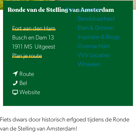
e
Ronde van de Stelling van Amsterdam
Plan je bezoek
Bereikbaarheid
Eten & Drinken
Fort aan den Ham
Inspiratie & Blogs
Busch en Dam 13
Overnachten
1911 MS
Uitgeest
VVV Locaties
n
Plan je route
Winkelen
a
n
a
Route
R
a
r
Bel
o
a
v
R
Website
n
r
a
o
d
R
n
n
e
o
R
d
Fiets dwars door historisch erfgoed tijdens de Ronde
v
n
o
e
van de Stelling van Amsterdam!