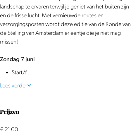
A
v
g
n
landschap te ervaren terwijl je geniet van het buiten zijn
m
a
v
A
en de frisse lucht. Met vernieuwde routes en
s
n
a
m
verzorgingsposten wordt deze editie van de Ronde van
t
A
n
s
de Stelling van Amsterdam er eentje die je niet mag
e
m
A
t
missen!
r
s
m
e
d
t
s
r
Zondag 7 juni
a
e
t
d
m
r
e
a
Start/f…
d
r
m
Lees verder
a
d
m
a
m
Prijzen
€ 21,00