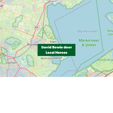
David Bowie door
Local Heroes
P, NRCAN, Esri Japan, METI, Esri China (Hong Kong), NOSTRA, © OpenStreetMap contributors, and the GIS User Com