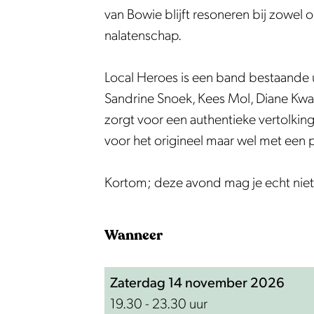
e
w
o
B
e
van Bowie blijft resoneren bij zowel 
d
i
w
o
d
nalatenschap.
o
e
i
w
o
o
d
e
i
o
Local Heroes is een band bestaande ui
r
o
d
e
r
Sandrine Snoek, Kees Mol, Diane Kwak
L
o
o
d
L
zorgt voor een authentieke vertolkin
o
r
o
o
o
voor het origineel maar wel met een pe
c
L
r
o
c
a
o
L
r
a
Kortom; deze avond mag je echt nie
l
c
o
L
l
H
a
c
o
H
Wanneer
e
l
a
c
e
r
H
l
a
r
o
e
H
l
o
Zaterdag 14 november 2026
e
r
e
H
e
19.30 - 23.30 uur