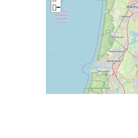
−
Leaflet
|
Powered by Esri | Esri, HERE, Garmin, USGS, Intermap, INCREMENT 