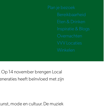
Plan je bezoek
Bereikbaarheid
Eten & Drinken
Inspiratie & Blogs
Overnachten
VVV Locaties
Winkelen
d. Op 14 november brengen Local
neraties heeft beïnvloed met zijn
 kunst, mode en cultuur. De muziek