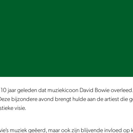
t 10 jaar geleden dat muziekicoon David Bowie overlee
eze bijzondere avond brengt hulde aan de artiest die ge
tieke visie.
wie’s muziek geëerd, maar ook zijn blijvende invloed op