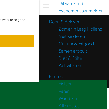
Dit weekend
K
Z
Evenement aanmelden
a
o
M
de website zo goed
a
e
e
Doen & Beleven
r
k
n
Zomer in Laag Holland
t
e
u
Met kinderen
n
Cultuur & Erfgoed
Samen eropuit
Rust & Stilte
Activiteiten
Routes
Fietsen
Varen
Wandelen
Alle routes