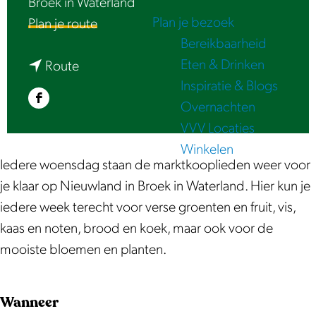
Broek in Waterland
e
Plan je bezoek
n
Plan je route
Bereikbaarheid
a
Eten & Drinken
n
a
Route
Inspiratie & Blogs
a
r
Overnachten
F
a
W
VVV Locaties
a
r
o
Winkelen
c
W
e
Iedere woensdag staan de marktkooplieden weer voor
e
o
n
je klaar op Nieuwland in Broek in Waterland. Hier kun je
b
e
s
iedere week terecht voor verse groenten en fruit, vis,
o
n
d
kaas en noten, brood en koek, maar ook voor de
o
s
a
mooiste bloemen en planten.
k
d
g
W
a
m
o
g
a
Wanneer