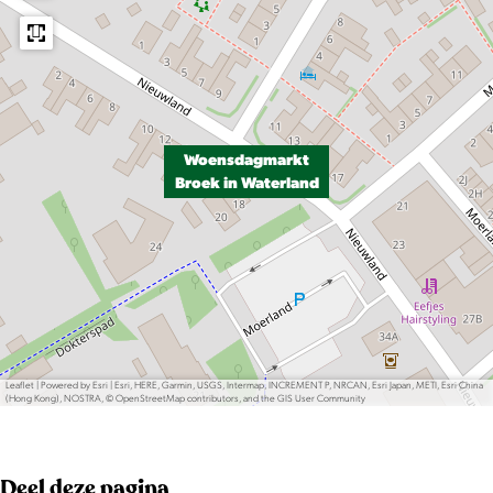
Woensdagmarkt
Broek in Waterland
Leaflet
|
Powered by Esri | Esri, HERE, Garmin, USGS, Intermap, INCREMENT P, NRCAN, Esri Japan, METI, Esri China
(Hong Kong), NOSTRA, © OpenStreetMap contributors, and the GIS User Community
Deel deze pagina