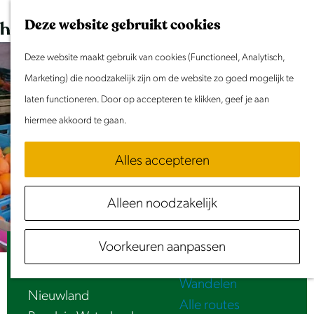
Dit weekend
G
K
Z
Deze website gebruikt cookies
Evenement aanmelden
a
a
o
M
n
Deze website maakt gebruik van cookies (Functioneel, Analytisch,
a
e
e
Doen & Beleven
a
Marketing) die noodzakelijk zijn om de website zo goed mogelijk te
r
k
n
Zomer in Laag Holland
a
laten functioneren. Door op accepteren te klikken, geef je aan
t
e
u
Met kinderen
r
hiermee akkoord te gaan.
n
Cultuur & Erfgoed
d
Samen eropuit
Alles accepteren
e
Rust & Stilte
h
Activiteiten
Alleen noodzakelijk
o
Routes
m
Fietsen
Voorkeuren aanpassen
e
Woensdagmarkt Broek in Waterland
Varen
p
Wandelen
a
Nieuwland
Alle routes
g