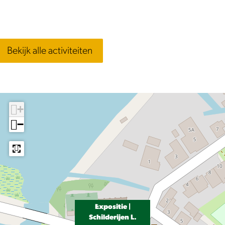
Bekijk alle activiteiten
+
−
Expositie |
Schilderijen L.