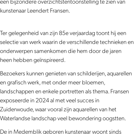
i
o
p
x
i
een bijzondere overzichtstentoonstelling te zien van
t
s
o
p
t
kunstenaar Leendert Fransen.
i
i
s
o
i
e
t
i
s
e
Ter gelegenheid van zijn 85e verjaardag toont hij een
|
i
t
i
|
selectie van werk waarin de verschillende technieken en
S
e
i
t
S
onderwerpen samenkomen die hem door de jaren
c
|
e
i
c
heen hebben geïnspireerd.
h
S
|
e
h
i
c
S
|
i
Bezoekers kunnen genieten van schilderijen, aquarellen
l
h
c
S
l
en grafisch werk, met onder meer bloemen,
d
i
h
c
d
landschappen en enkele portretten als thema. Fransen
e
l
i
h
e
exposeerde in 2024 al met veel succes in
r
d
l
i
r
Zuiderwoude, waar vooral zijn aquarellen van het
i
e
d
l
i
Waterlandse landschap veel bewondering oogstten.
j
r
e
d
j
De in Medemblik geboren kunstenaar woont sinds