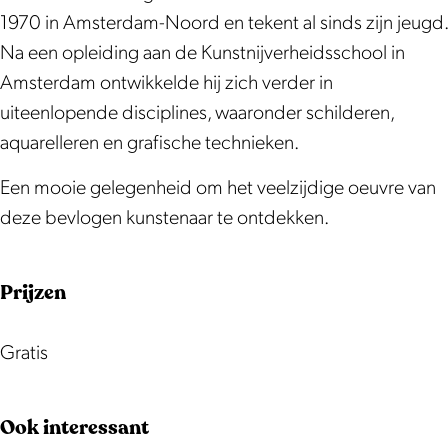
e
i
r
e
e
1970 in Amsterdam-Noord en tekent al sinds zijn jeugd.
n
j
i
r
n
Na een opleiding aan de Kunstnijverheidsschool in
L
e
j
i
L
Amsterdam ontwikkelde hij zich verder in
.
n
e
j
.
uiteenlopende disciplines, waaronder schilderen,
F
L
n
e
F
aquarelleren en grafische technieken.
r
.
L
n
r
a
F
.
L
a
Een mooie gelegenheid om het veelzijdige oeuvre van
n
r
F
.
n
deze bevlogen kunstenaar te ontdekken.
s
a
r
F
s
e
n
a
r
e
Prijzen
n
s
n
a
n
e
s
n
Gratis
n
e
s
n
e
Ook interessant
n