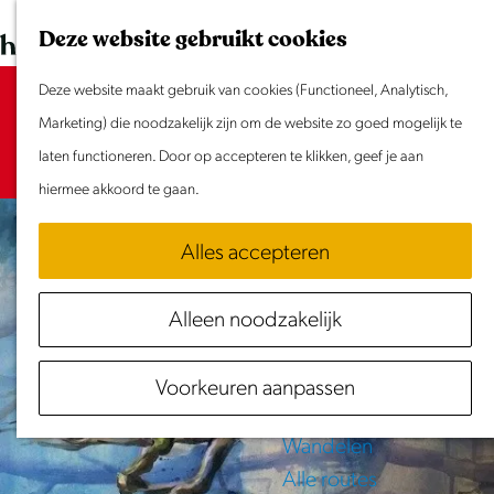
Dit weekend
G
K
Z
Deze website gebruikt cookies
Evenement aanmelden
a
a
o
M
n
Deze website maakt gebruik van cookies (Functioneel, Analytisch,
a
e
e
Sorry, deze activiteit is niet meer
Doen & Beleven
a
Marketing) die noodzakelijk zijn om de website zo goed mogelijk te
r
k
n
beschikbaar. Bekijk het
Zomer in Laag Holland
actuele aanbod
a
laten functioneren. Door op accepteren te klikken, geef je aan
t
e
u
voor de beschikbare opties.
Met kinderen
r
hiermee akkoord te gaan.
n
Cultuur & Erfgoed
d
Samen eropuit
Alles accepteren
e
Rust & Stilte
h
Activiteiten
Alleen noodzakelijk
o
Routes
m
Fietsen
Voorkeuren aanpassen
e
Varen
p
Wandelen
a
Alle routes
g