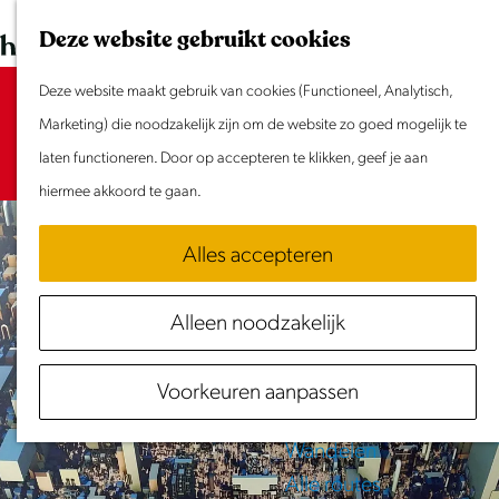
Dit weekend
G
K
Z
Deze website gebruikt cookies
Evenement aanmelden
a
a
o
M
n
Deze website maakt gebruik van cookies (Functioneel, Analytisch,
a
e
e
Sorry, deze activiteit is niet meer
Doen & Beleven
a
Marketing) die noodzakelijk zijn om de website zo goed mogelijk te
r
k
n
beschikbaar. Bekijk het
Zomer in Laag Holland
actuele aanbod
a
laten functioneren. Door op accepteren te klikken, geef je aan
t
e
u
voor de beschikbare opties.
Met kinderen
r
hiermee akkoord te gaan.
n
Cultuur & Erfgoed
d
Samen eropuit
Alles accepteren
e
Rust & Stilte
h
Activiteiten
Alleen noodzakelijk
o
Routes
m
Fietsen
Voorkeuren aanpassen
e
Varen
p
Wandelen
a
Alle routes
g