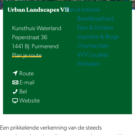
e
Urban Landscapes VII
Plan je bezoek
Bereikbaarheid
Eten & Drinken
Kunsthuis Waterland
Inspiratie & Blogs
Peperstraat 36
Overnachten
1441 BJ
Purmerend
VVV Locaties
n
Plan je route
Winkelen
a
n
a
Route
a
n
r
E-mail
U
a
a
U
Bel
r
r
a
v
r
Website
b
U
r
a
b
a
r
U
n
a
n
b
r
U
n
Een prikkelende verkenning van de steeds