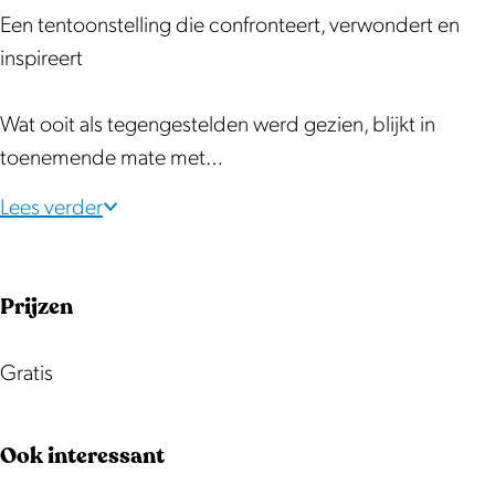
I
I
Een tentoonstelling die confronteert, verwondert en
I
inspireert
Wat ooit als tegengestelden werd gezien, blijkt in
toenemende mate met…
Lees verder
Prijzen
Gratis
Ook interessant