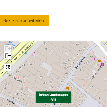
Bekijk alle activiteiten
+
−
Urban Landscapes
VII