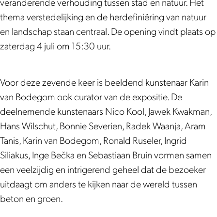
L
a
b
r
L
veranderende verhouding tussen stad en natuur. Het
a
n
a
b
a
thema verstedelijking en de herdefiniëring van natuur
n
L
n
a
n
en landschap staan centraal. De opening vindt plaats op
d
a
L
n
d
zaterdag 4 juli om 15:30 uur.
s
n
a
L
s
c
d
n
a
c
Voor deze zevende keer is beeldend kunstenaar Karin
a
s
d
n
a
van Bodegom ook curator van de expositie. De
p
c
s
d
p
deelnemende kunstenaars Nico Kool, Jawek Kwakman,
e
a
c
s
e
Hans Wilschut, Bonnie Severien, Radek Waanja, Aram
s
p
a
c
s
Tanis, Karin van Bodegom, Ronald Ruseler, Ingrid
V
e
p
a
V
Siliakus, Inge Bečka en Sebastiaan Bruin vormen samen
I
s
e
p
I
een veelzijdig en intrigerend geheel dat de bezoeker
I
V
s
e
I
uitdaagt om anders te kijken naar de wereld tussen
I
V
s
beton en groen.
I
I
V