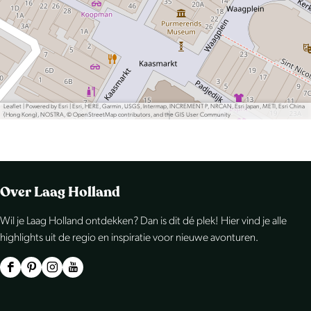
Leaflet
|
Powered by Esri | Esri, HERE, Garmin, USGS, Intermap, INCREMENT P, NRCAN, Esri Japan, METI, Esri China
(Hong Kong), NOSTRA, © OpenStreetMap contributors, and the GIS User Community
Over Laag Holland
Wil je Laag Holland ontdekken? Dan is dit dé plek! Hier vind je alle
highlights uit de regio en inspiratie voor nieuwe avonturen.
F
P
I
Y
a
i
n
o