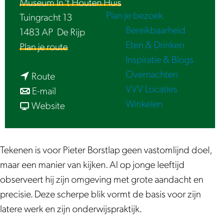
Museum In 't Houten Huis
e
Plan je bezoek
Tuingracht 13
Bereikbaarheid
1483 AP
De Rijp
Eten & Drinken
n
Plan je route
Inspiratie & Blogs
a
Overnachten
n
a
Route
VVV Locaties
a
n
r
E-mail
Winkelen
a
a
v
E
Website
r
a
a
x
E
r
n
p
x
E
E
o
Tekenen is voor Pieter Borstlap geen vastomlijnd doel,
p
x
x
s
maar een manier van kijken. Al op jonge leeftijd
o
p
p
i
observeert hij zijn omgeving met grote aandacht en
s
o
o
t
precisie. Deze scherpe blik vormt de basis voor zijn
i
s
s
i
latere werk en zijn onderwijspraktijk.