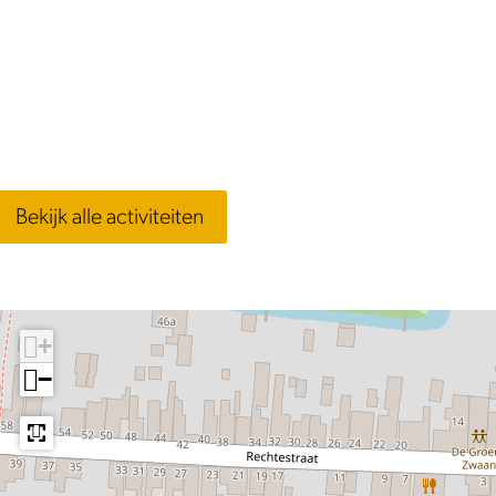
Bekijk alle activiteiten
+
−