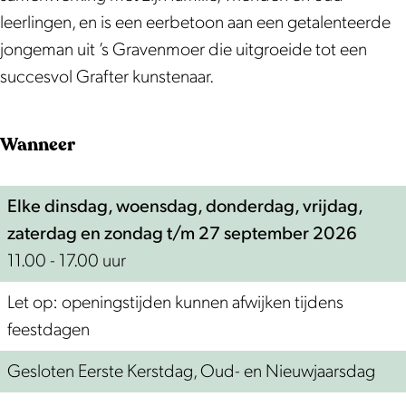
a
v
v
P
leerlingen, en is een eerbetoon aan een getalenteerde
n
a
a
i
jongeman uit ’s Gravenmoer die uitgroeide tot een
P
n
n
e
succesvol Grafter kunstenaar.
i
P
P
t
e
i
i
e
Wanneer
t
e
e
r
e
t
t
B
r
e
e
o
Elke dinsdag, woensdag, donderdag, vrijdag,
B
r
r
r
zaterdag en zondag t/m 27 september 2026
o
B
B
s
11.00 - 17.00 uur
r
o
o
t
Let op: openingstijden kunnen afwijken tijdens
s
r
r
l
feestdagen
t
s
s
a
l
t
t
p
Gesloten Eerste Kerstdag, Oud- en Nieuwjaarsdag
a
l
l