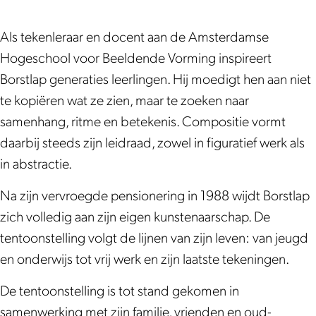
t
i
i
e
i
t
t
|
Als tekenleraar en docent aan de Amsterdamse
e
i
i
L
Hogeschool voor Beeldende Vorming inspireert
|
e
e
e
Borstlap generaties leerlingen. Hij moedigt hen aan niet
L
|
|
v
te kopiëren wat ze zien, maar te zoeken naar
e
L
L
e
samenhang, ritme en betekenis. Compositie vormt
v
e
e
n
daarbij steeds zijn leidraad, zowel in figuratief werk als
e
v
v
&
in abstractie.
n
e
e
w
&
n
n
e
Na zijn vervroegde pensionering in 1988 wijdt Borstlap
w
&
&
r
zich volledig aan zijn eigen kunstenaarschap. De
e
w
w
k
tentoonstelling volgt de lijnen van zijn leven: van jeugd
r
e
e
v
en onderwijs tot vrij werk en zijn laatste tekeningen.
k
r
r
a
De tentoonstelling is tot stand gekomen in
v
k
k
n
samenwerking met zijn familie, vrienden en oud-