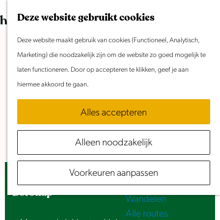
Dit weekend
G
K
Z
Deze website gebruikt cookies
Evenement aanmelden
a
a
o
M
n
Deze website maakt gebruik van cookies (Functioneel, Analytisch,
a
e
e
Doen & Beleven
a
Marketing) die noodzakelijk zijn om de website zo goed mogelijk te
r
k
n
Zomer in Laag Holland
a
laten functioneren. Door op accepteren te klikken, geef je aan
t
e
u
Met kinderen
r
hiermee akkoord te gaan.
n
Cultuur & Erfgoed
d
Samen eropuit
Alles accepteren
e
Rust & Stilte
h
Activiteiten
Alleen noodzakelijk
o
Routes
m
Fietsen
Voorkeuren aanpassen
e
Expositie | Leven & werk van Pieter
Varen
p
Borstlap
Wandelen
a
Alle routes
g