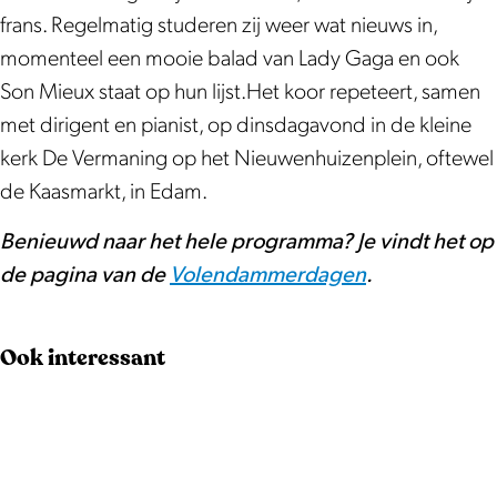
e
m
m
d
frans. Regelmatig studeren zij weer wat nieuws in,
r
e
e
a
momenteel een mooie balad van Lady Gaga en ook
d
r
r
g
Son Mieux staat op hun lijst.Het koor repeteert, samen
a
d
d
e
met dirigent en pianist, op dinsdagavond in de kleine
g
a
a
n
kerk De Vermaning op het Nieuwenhuizenplein, oftewel
e
g
g
de Kaasmarkt, in Edam.
n
e
e
n
n
Benieuwd naar het hele programma? Je vindt het op
de pagina van de
Volendammerdagen
.
Ook interessant