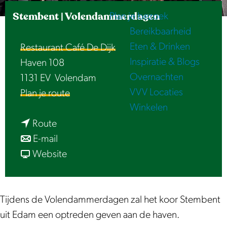
e
Stembent | Volendammerdagen
Plan je bezoek
Bereikbaarheid
Eten & Drinken
Restaurant Café De Dijk
Inspiratie & Blogs
Haven 108
Overnachten
1131 EV
Volendam
VVV Locaties
n
Plan je route
Winkelen
a
n
a
Route
a
n
r
E-mail
a
a
v
S
Website
r
a
a
t
S
r
n
e
t
S
S
m
Tijdens de Volendammerdagen zal het koor Stembent
e
t
t
b
uit Edam een optreden geven aan de haven.