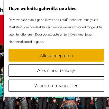
Dit weekend
G
K
Z
Deze website gebruikt cookies
Evenement aanmelden
a
a
o
M
n
Deze website maakt gebruik van cookies (Functioneel, Analytisch,
a
e
e
Sorry, deze activiteit is niet meer
Doen & Beleven
a
Marketing) die noodzakelijk zijn om de website zo goed mogelijk te
r
k
n
beschikbaar. Bekijk het
Zomer in Laag Holland
actuele aanbod
a
laten functioneren. Door op accepteren te klikken, geef je aan
t
e
u
voor de beschikbare opties.
Met kinderen
r
hiermee akkoord te gaan.
n
Cultuur & Erfgoed
d
Samen eropuit
Alles accepteren
e
Rust & Stilte
h
Activiteiten
Alleen noodzakelijk
o
Routes
m
Fietsen
Voorkeuren aanpassen
e
Varen
p
Wandelen
a
Alle routes
g