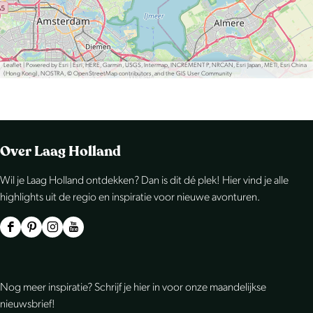
Leaflet
|
Powered by Esri | Esri, HERE, Garmin, USGS, Intermap, INCREMENT P, NRCAN, Esri Japan, METI, Esri China
(Hong Kong), NOSTRA, © OpenStreetMap contributors, and the GIS User Community
Over Laag Holland
Wil je Laag Holland ontdekken? Dan is dit dé plek! Hier vind je alle
highlights uit de regio en inspiratie voor nieuwe avonturen.
F
P
I
Y
a
i
n
o
c
n
s
u
Nog meer inspiratie? Schrijf je hier in voor onze maandelijkse
e
t
t
T
nieuwsbrief!