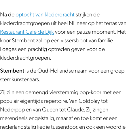
m
e
e
e
b
m
m
n
Na de
optocht van klederdracht
strijken de
e
b
b
t
klederdrachtgroepen uit heel NL neer op het terras van
n
e
e
|
Restaurant Café de Dijk
voor een pauze mooment. Het
t
n
n
V
koor Stembent zal op een vissersboot van familie
|
t
t
o
Loeges een prachtig optreden geven voor de
V
|
|
l
klederdrachtgroepen.
o
V
V
e
l
o
o
n
Stembent
is de Oud-Hollandse naam voor een groep
e
l
l
d
stemkunstenaars.
n
e
e
a
Zij zijn een gemengd vierstemmig pop-koor met een
d
n
n
m
populair eigentijds repertoire. Van Coldplay tot
a
d
d
m
Nederpop en van Queen tot Claude. Zij zingen
m
a
a
e
merendeels engelstalig, maar af en toe komt er een
m
m
m
r
nederlandstalig liedje tussendoor, en ook een woordje