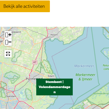
Bekijk alle activiteiten
+
−
Stembent |
Volendammerdage
n