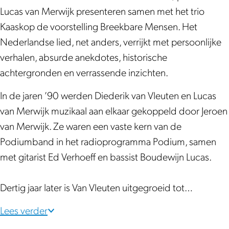
p
p
v
Lucas van Merwijk presenteren samen met het trio
&
&
a
Kaaskop de voorstelling Breekbare Mensen. Het
v
v
n
Nederlandse lied, net anders, verrijkt met persoonlijke
a
a
V
verhalen, absurde anekdotes, historische
n
n
l
achtergronden en verrassende inzichten.
V
V
e
l
l
u
In de jaren ’90 werden Diederik van Vleuten en Lucas
e
e
t
van Merwijk muzikaal aan elkaar gekoppeld door Jeroen
u
u
e
van Merwijk. Ze waren een vaste kern van de
t
t
n
Podiumband in het radioprogramma Podium, samen
e
e
-
met gitarist Ed Verhoeff en bassist Boudewijn Lucas.
n
n
B
-
-
r
Dertig jaar later is Van Vleuten uitgegroeid tot…
B
B
e
Lees verder
r
r
e