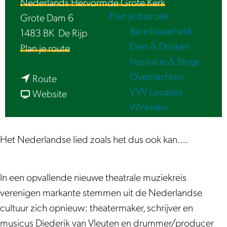
Nederlands Hervormde Grote Kerk
e
Plan je bezoek
Grote Dam 6
Bereikbaarheid
1483 BK
De Rijp
Eten & Drinken
n
Plan je route
Inspiratie & Blogs
a
Overnachten
n
a
Route
VVV Locaties
a
v
r
Website
Winkelen
a
a
K
r
n
a
K
K
a
Het Nederlandse lied zoals het dus ook kan….
a
a
s
a
a
k
In een opvallende nieuwe theatrale muziekreis
s
s
o
verenigen markante stemmen uit de Nederlandse
k
k
p
cultuur zich opnieuw: theatermaker, schrijver en
o
o
&
musicus Diederik van Vleuten en drummer/producer