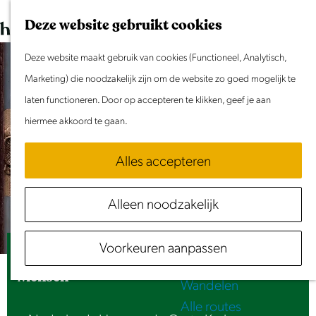
Dit weekend
G
K
Z
Deze website gebruikt cookies
Evenement aanmelden
a
a
o
M
n
Deze website maakt gebruik van cookies (Functioneel, Analytisch,
a
e
e
Doen & Beleven
a
Marketing) die noodzakelijk zijn om de website zo goed mogelijk te
r
k
n
Zomer in Laag Holland
a
laten functioneren. Door op accepteren te klikken, geef je aan
t
e
u
Met kinderen
r
hiermee akkoord te gaan.
n
Cultuur & Erfgoed
d
Samen eropuit
Alles accepteren
e
Rust & Stilte
h
Activiteiten
Alleen noodzakelijk
o
Routes
m
Fietsen
Voorkeuren aanpassen
e
Kaaskop & van Vleuten - Breekbare
Varen
p
Mensen
Wandelen
a
Alle routes
g