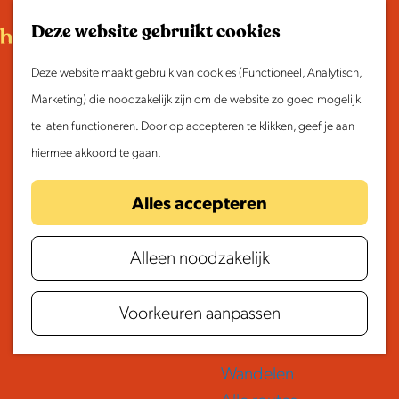
Morgen
G
K
Z
Dit weekend
Deze website gebruikt cookies
a
a
o
M
Evenement aanmelden
n
Deze website maakt gebruik van cookies (Functioneel, Analytisch,
a
e
e
Doen & Beleven
a
Marketing) die noodzakelijk zijn om de website zo goed mogelijk
r
k
n
Zomer in Laag Holland
a
te laten functioneren. Door op accepteren te klikken, geef je aan
t
e
u
Met kinderen
r
hiermee akkoord te gaan.
n
Cultuur & Erfgoed
d
Top
13
restaurants
in
Samen eropuit
Alles accepteren
e
Volendam
Rust & Stilte
h
Activiteiten
Alleen noodzakelijk
o
m
Routes
Voorkeuren aanpassen
e
Fietsen
p
Varen
a
Wandelen
g