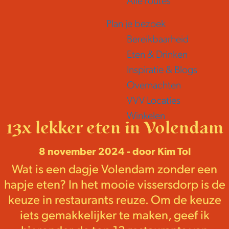
Alle routes
e
Plan je bezoek
Bereikbaarheid
Eten & Drinken
Inspiratie & Blogs
Overnachten
VVV Locaties
Winkelen
13x lekker eten in Volendam
8 november 2024 - door Kim Tol
Wat is een dagje Volendam zonder een
hapje eten? In het mooie vissersdorp is de
keuze in restaurants reuze. Om de keuze
iets gemakkelijker te maken, geef ik