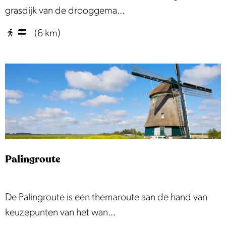
o
grasdijk van de drooggema...
o
(6 km)
r
d
m
e
e
r
r
o
Palingroute
u
t
e
P
De Palingroute is een themaroute aan de hand van
a
keuzepunten van het wan...