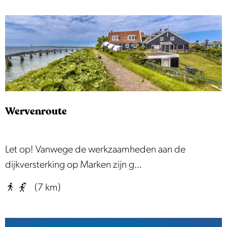
w
e
r
f
r
o
u
Wervenroute
t
e
W
Let op! Vanwege de werkzaamheden aan de
e
dijkversterking op Marken zijn g...
r
(7 km)
v
e
n