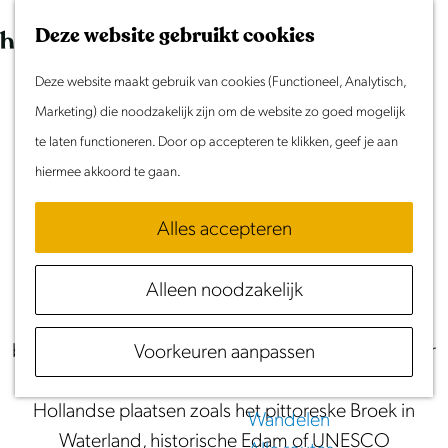
Morgen
G
K
Z
Dit weekend
Deze website gebruikt cookies
a
a
o
M
Evenement aanmelden
n
Deze website maakt gebruik van cookies (Functioneel, Analytisch,
a
e
e
Routes in Noord-
Doen & Beleven
a
Marketing) die noodzakelijk zijn om de website zo goed mogelijk
r
k
n
Zomer in Laag Holland
a
te laten functioneren. Door op accepteren te klikken, geef je aan
Holland
t
e
u
Met kinderen
r
hiermee akkoord te gaan.
n
Cultuur & Erfgoed
Het volledige overzicht van fiets- en
d
Samen eropuit
wandelroutes in Laag Holland
Alles accepteren
e
Rust & Stilte
h
Activiteiten
Alleen noodzakelijk
Fiets en wandel op je gemak door een typisch
o
Nederlands landschap met weidse landerijen,
m
Routes
bijzondere droogmakerijen en mooie uitzichten over
Voorkeuren aanpassen
e
Fietsen
water. Stop onderweg in iconische Noord-
p
Varen
Hollandse plaatsen zoals het pittoreske Broek in
a
Wandelen
Waterland, historische Edam of UNESCO
g