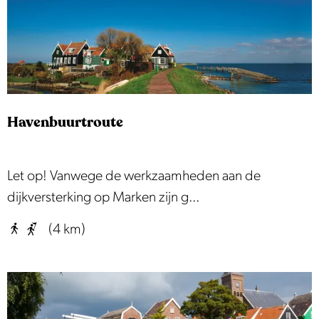
r
o
u
t
e
Havenbuurtroute
H
Let op! Vanwege de werkzaamheden aan de
a
dijkversterking op Marken zijn g...
v
(4 km)
e
n
b
u