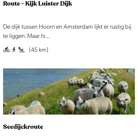
p
e
Route - Kijk Luister Dijk
:
R
De dijk tussen Hoorn en Amsterdam lijkt er rustig bij
o
te liggen. Maar hi...
u
(45 km)
t
e
-
K
i
j
k
L
Seedijckroute
u
i