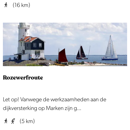
l
(16 km)
i
n
g
r
o
u
t
e
Rozewerfroute
R
Let op! Vanwege de werkzaamheden aan de
o
dijkversterking op Marken zijn g...
z
(5 km)
e