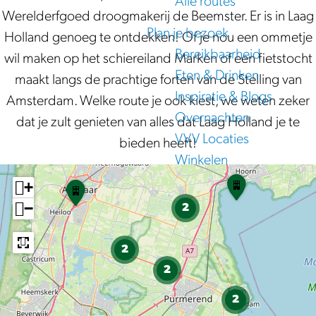
Alle routes
Werelderfgoed droogmakerij de Beemster. Er is in Laag
e
Plan je bezoek
Holland genoeg te ontdekken! Of je nou een ommetje
Bereikbaarheid
wil maken op het schiereiland Marken of een fietstocht
Eten & Drinken
maakt langs de prachtige forten van de Stelling van
Inspiratie & Blogs
Amsterdam. Welke route je ook kiest, we weten zeker
Overnachten
dat je zult genieten van alles dat Laag Holland je te
VVV Locaties
bieden heeft!
Winkelen
R
+
T
o
r
−
2
u
e
t
k
e
2
v
-
2
o
K
g
i
2
e