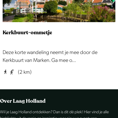
u
r
t
r
Kerkbuurt-ommetje
o
u
t
K
Deze korte wandeling neemt je mee door de
e
e
Kerkbuurt van Marken. Ga mee o...
r
(2 km)
k
b
u
u
Over Laag Holland
r
Wil je Laag Holland ontdekken? Dan is dit dé plek! Hier vind je alle
t