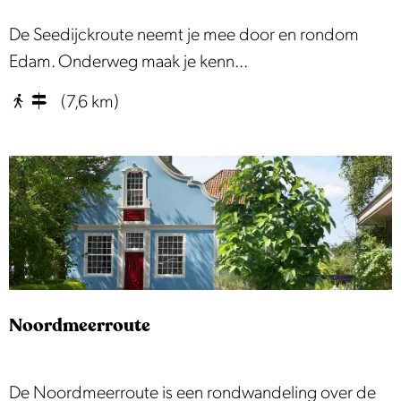
s
S
De Seedijckroute neemt je mee door en rondom
t
e
Edam. Onderweg maak je kenn...
e
e
(7,6 km)
r
d
D
i
i
j
j
c
k
k
r
o
u
Noordmeerroute
t
e
N
De Noordmeerroute is een rondwandeling over de