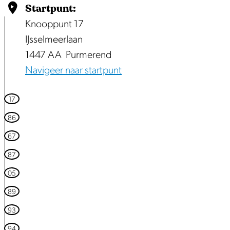
u
Startpunt:
p
Knooppunt 17
m
IJsselmeerlaan
e
1447 AA
Purmerend
t
Navigeer naar startpunt
v
e
17
r
86
g
67
r
87
o
t
05
e
89
a
93
f
94