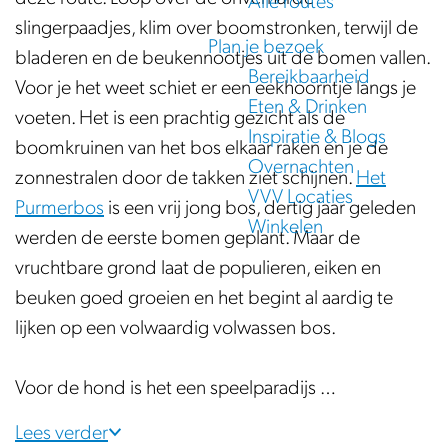
Alle routes
e
slingerpaadjes, klim over boomstronken, terwijl de
Plan je bezoek
bladeren en de beukennootjes uit de bomen vallen.
Bereikbaarheid
Voor je het weet schiet er een eekhoorntje langs je
Eten & Drinken
voeten. Het is een prachtig gezicht als de
Inspiratie & Blogs
boomkruinen van het bos elkaar raken en je de
Overnachten
zonnestralen door de takken ziet schijnen.
Het
VVV Locaties
Purmerbos
is een vrij jong bos, dertig jaar geleden
Winkelen
werden de eerste bomen geplant. Maar de
vruchtbare grond laat de populieren, eiken en
beuken goed groeien en het begint al aardig te
lijken op een volwaardig volwassen bos.
Voor de hond is het een speelparadijs …
Lees verder