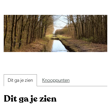
O
p
e
Dit ga je zien
Knooppunten
n
p
Dit ga je zien
o
p