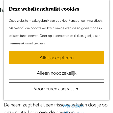
Morgen
G
K
Z
Dit weekend
Deze website gebruikt cookies
a
a
o
M
Evenement aanmelden
n
Deze website maakt gebruik van cookies (Functioneel, Analytisch,
a
e
e
De frisse neuzenroute
Doen & Beleven
a
Marketing) die noodzakelijk zijn om de website zo goed mogelijk
r
k
n
Zomer in Laag Holland
a
te laten functioneren. Door op accepteren te klikken, geef je aan
t
e
u
(5 km)
Met kinderen
r
hiermee akkoord te gaan.
n
Cultuur & Erfgoed
d
Download GPX
Samen eropuit
Alles accepteren
e
Rust & Stilte
h
Een grote favoriet onder de wandelaar met hond.
Activiteiten
Alleen noodzakelijk
o
Op dit traject kan de hond lekker los banjeren door
m
Routes
het polderlandschap.
Voorkeuren aanpassen
e
Fietsen
p
Varen
a
De naam zegt het al, een frisse neus halen doe je op
Wandelen
g
deze route. Loop over de onverharde