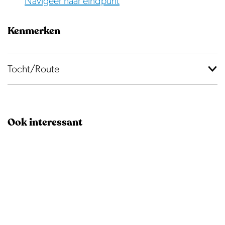
Navigeer naar eindpunt
e
r
Kenmerken
b
o
s
Tocht/Route
Ook interessant