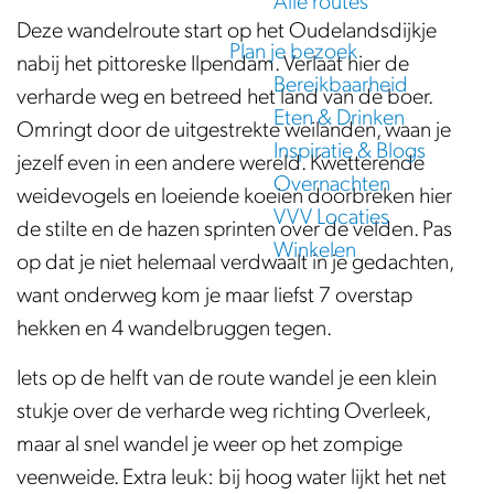
Alle routes
e
Deze wandelroute start op het Oudelandsdijkje
Plan je bezoek
nabij het pittoreske Ilpendam. Verlaat hier de
Bereikbaarheid
verharde weg en betreed het land van de boer.
Eten & Drinken
Omringt door de uitgestrekte weilanden, waan je
Inspiratie & Blogs
jezelf even in een andere wereld. Kwetterende
Overnachten
weidevogels en loeiende koeien doorbreken hier
VVV Locaties
de stilte en de hazen sprinten over de velden. Pas
Winkelen
op dat je niet helemaal verdwaalt in je gedachten,
want onderweg kom je maar liefst 7 overstap
hekken en 4 wandelbruggen tegen.
Iets op de helft van de route wandel je een klein
stukje over de verharde weg richting Overleek,
maar al snel wandel je weer op het zompige
veenweide. Extra leuk: bij hoog water lijkt het net