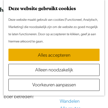
Morgen
G
K
Z
Dit weekend
Deze website gebruikt cookies
a
a
o
M
Evenement aanmelden
n
Deze website maakt gebruik van cookies (Functioneel, Analytisch,
a
e
e
Monfranspad
Doen & Beleven
a
Marketing) die noodzakelijk zijn om de website zo goed mogelijk
r
k
n
Zomer in Laag Holland
a
te laten functioneren. Door op accepteren te klikken, geef je aan
t
e
u
(2 km)
Met kinderen
r
hiermee akkoord te gaan.
n
Cultuur & Erfgoed
d
Download GPX
Samen eropuit
Alles accepteren
e
Rust & Stilte
h
Het Monfranspad neemt je mee door het prachtige
Activiteiten
Alleen noodzakelijk
o
boerenlandschap van Waterland. Het is een unieke
m
Routes
manier om dit oer-Hollandse landschap te
Voorkeuren aanpassen
e
Fietsen
doorkruisen, want niet overal mag je het land van de
p
Varen
boer betreden!
a
Wandelen
g