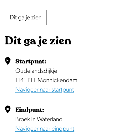
p
e
Dit ga je zien
n
p
Dit ga je zien
o
p
u
Startpunt:
p
Oudelandsdijkje
m
1141 PH
Monnickendam
e
Navigeer naar startpunt
t
v
Eindpunt:
e
Broek in Waterland
r
Navigeer naar eindpunt
g