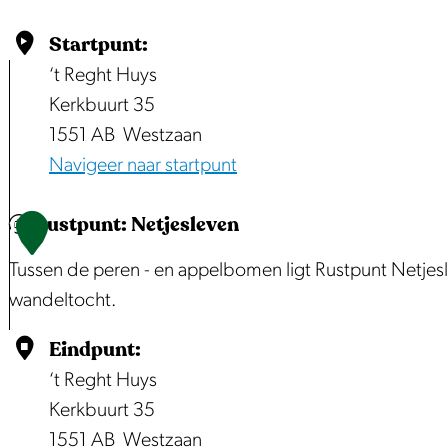
Startpunt:
‘t Reght Huys
Kerkbuurt 35
1551 AB
Westzaan
Navigeer naar startpunt
Rustpunt: Netjesleven
1
Tussen de peren - en appelbomen ligt Rustpunt Netjeslev
wandeltocht.
R
Eindpunt:
u
‘t Reght Huys
s
Kerkbuurt 35
t
1551 AB
Westzaan