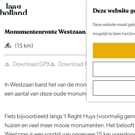
G
Deze website g
a
n
Deze website maakt gebru
Monumentenroute Westzaan
a
mogelijk te laten functi
a
(15 km)
r
d
Download GPX
Download PDF
e
h
In Westzaan barst het van de monumentale panden. 
o
een aantal van deze oude monumenten en laat je ken
m
e
p
Fiets bijvoorbeeld langs 't Reght Huys (voormalig geme
a
huizen en veel meer mooie monumenten. Het belooft
g
Westzaan is een rondrit van ongeveer 15 km waardoor j