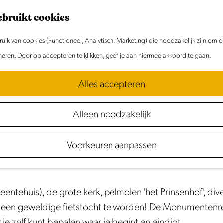
ebruikt cookies
ik van cookies (Functioneel, Analytisch, Marketing) die noodzakelijk zijn om 
oneren. Door op accepteren te klikken, geef je aan hiermee akkoord te gaan.
Alles accepteren
Alleen noodzakelijk
De Monumentenroute Westzaan neemt je dan ook graag
Voorkeuren aanpassen
nis maken met het verleden van Westzaan.
entehuis), de grote kerk, pelmolen 'het Prinsenhof', div
 een geweldige fietstocht te worden! De Monumentenr
e zelf kunt bepalen waar je begint en eindigt.