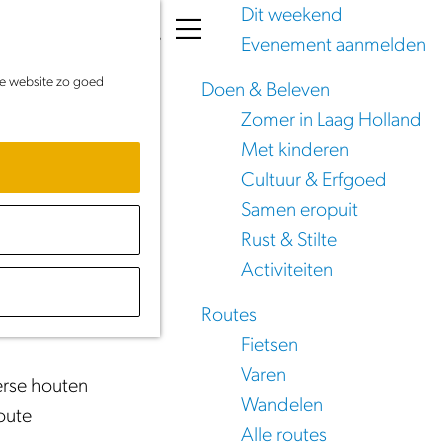
Dit weekend
K
Z
Evenement aanmelden
a
o
M
de website zo goed
a
e
e
Doen & Beleven
r
k
n
Zomer in Laag Holland
t
e
u
Met kinderen
n
Cultuur & Erfgoed
Samen eropuit
Rust & Stilte
Activiteiten
 mee langs
Routes
Fietsen
Varen
erse houten
Wandelen
oute
Alle routes