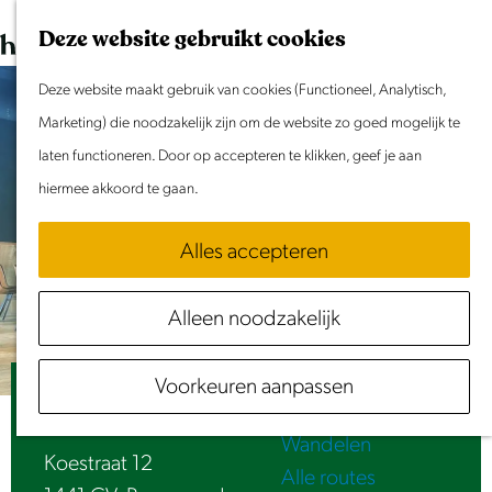
Dit weekend
G
K
Z
Deze website gebruikt cookies
Evenement aanmelden
a
a
o
M
n
Deze website maakt gebruik van cookies (Functioneel, Analytisch,
a
e
e
Doen & Beleven
a
Marketing) die noodzakelijk zijn om de website zo goed mogelijk te
r
k
n
Zomer in Laag Holland
a
laten functioneren. Door op accepteren te klikken, geef je aan
t
e
u
Met kinderen
r
hiermee akkoord te gaan.
n
Cultuur & Erfgoed
d
Samen eropuit
Alles accepteren
e
Rust & Stilte
h
Activiteiten
Alleen noodzakelijk
o
Routes
m
Fietsen
Voorkeuren aanpassen
e
Warrie Knarrie
Varen
p
Wandelen
a
Koestraat 12
Alle routes
g