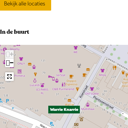
Bekijk alle locaties
f
b
e
e
In de buurt
l
d
+
i
−
n
g
T
e
r
r
Warrie Knarrie
a
s