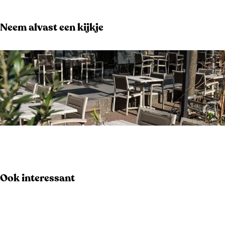
Neem alvast een kijkje
O
p
e
Ook interessant
n
p
o