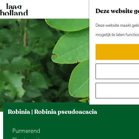
G
Deze website g
a
n
Deze website maakt gebru
a
mogelijk te laten functi
a
r
d
e
h
o
m
e
Robinia | Robinia pseudoacacia
p
a
Purmerend
g