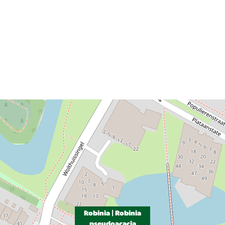
Robinia | Robinia
pseudoacacia