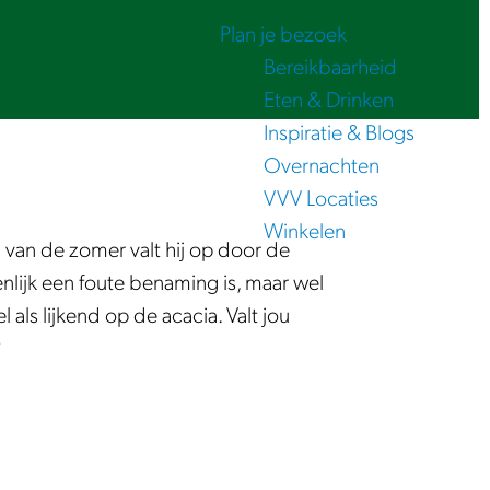
Plan je bezoek
Bereikbaarheid
Eten & Drinken
Inspiratie & Blogs
Overnachten
VVV Locaties
Winkelen
 van de zomer valt hij op door de
ijk een foute benaming is, maar wel
als lijkend op de acacia. Valt jou
?