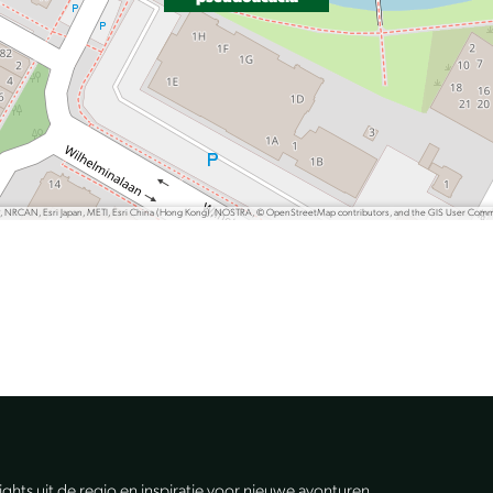
P, NRCAN, Esri Japan, METI, Esri China (Hong Kong), NOSTRA, © OpenStreetMap contributors, and the GIS User Com
lights uit de regio en inspiratie voor nieuwe avonturen.