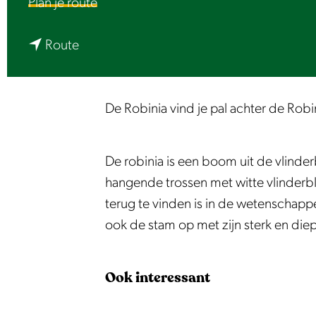
n
Plan je route
e
a
n
a
Route
a
r
a
R
r
o
De Robinia vind je pal achter de Robini
R
b
o
i
De robinia is een boom uit de vlinde
b
n
hangende trossen met witte vlinderb
i
i
terug te vinden is in de wetenschappe
n
a
ook de stam op met zijn sterk en die
i
|
a
R
Ook interessant
|
o
R
b