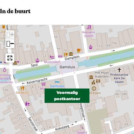
e
e
In de buurt
l
d
+
i
−
n
g
a
c
f
6
Voormalig
postkantoor
c
c
4
9