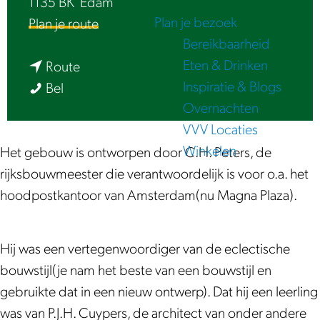
1135 BK
Edam
e
Plan je bezoek
n
Plan je route
Bereikbaarheid
a
Eten & Drinken
n
a
Route
Inspiratie & Blogs
V
a
r
Bel
Overnachten
o
a
V
VVV Locaties
o
r
o
Winkelen
r
V
o
Het gebouw is ontworpen door C.H. Peters, de
m
o
r
rijksbouwmeester die verantwoordelijk is voor o.a. het
a
o
m
hoodpostkantoor van Amsterdam(nu Magna Plaza).
l
r
a
i
m
l
Hij was een vertegenwoordiger van de eclectische
g
a
i
bouwstijl(je nam het beste van een bouwstijl en
p
l
g
gebruikte dat in een nieuw ontwerp). Dat hij een leerling
o
i
p
was van P.J.H. Cuypers, de architect van onder andere