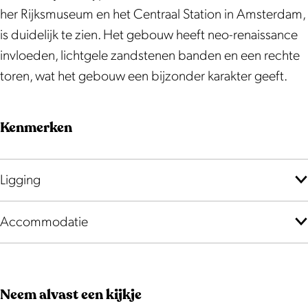
s
g
o
her Rijksmuseum en het Centraal Station in Amsterdam,
t
p
s
is duidelijk te zien. Het gebouw heeft neo-renaissance
k
o
t
invloeden, lichtgele zandstenen banden en een rechte
a
s
k
toren, wat het gebouw een bijzonder karakter geeft.
n
t
a
t
k
n
Kenmerken
o
a
t
o
n
o
r
t
o
Ligging
o
r
o
Accommodatie
r
Neem alvast een kijkje