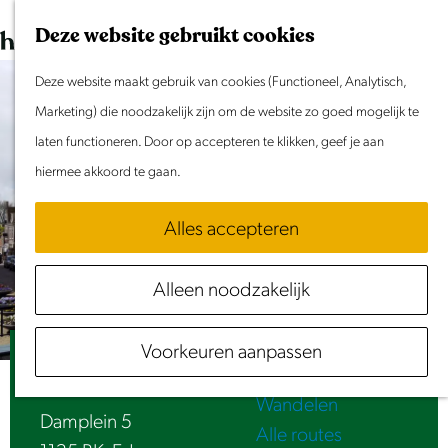
Dit weekend
G
K
Z
Deze website gebruikt cookies
Evenement aanmelden
a
a
o
M
n
Deze website maakt gebruik van cookies (Functioneel, Analytisch,
a
e
e
Doen & Beleven
a
Marketing) die noodzakelijk zijn om de website zo goed mogelijk te
r
k
n
Zomer in Laag Holland
a
laten functioneren. Door op accepteren te klikken, geef je aan
t
e
u
Met kinderen
r
hiermee akkoord te gaan.
n
Cultuur & Erfgoed
d
Samen eropuit
Alles accepteren
e
Rust & Stilte
h
Activiteiten
Alleen noodzakelijk
o
Routes
m
Fietsen
Voorkeuren aanpassen
e
Voormalig postkantoor
Varen
p
Wandelen
a
Damplein 5
Alle routes
g