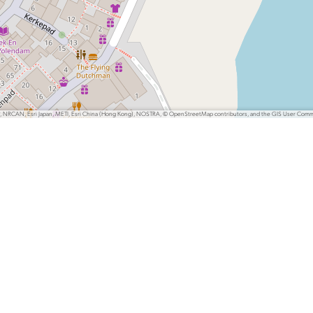
P, NRCAN, Esri Japan, METI, Esri China (Hong Kong), NOSTRA, © OpenStreetMap contributors, and the GIS User Com
lights uit de regio en inspiratie voor nieuwe avonturen.