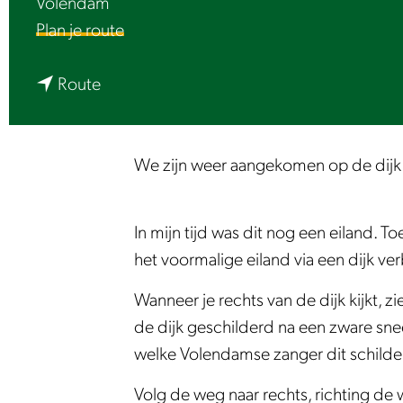
Volendam
e
n
Plan je route
a
n
a
Route
a
r
a
L
r
u
We zijn weer aangekomen op de dijk bij
L
i
u
s
In mijn tijd was dit nog een eiland.
i
t
het voormalige eiland via een dijk v
s
e
t
r
Wanneer je rechts van de dijk kijkt,
e
|
de dijk geschilderd na een zware sne
r
N
welke Volendamse zanger dit schilder
|
o
Volg de weg naar rechts, richting de 