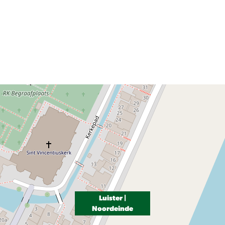
Luister |
Noordeinde