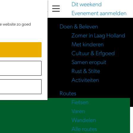
Dit weekend
K
Z
Evenement aanmelden
a
o
M
de website zo goed
a
e
e
Doen & Beleven
r
k
n
Zomer in Laag Holland
t
e
u
Met kinderen
n
Cultuur & Erfgoed
Samen eropuit
Rust & Stilte
Activiteiten
Routes
Fietsen
Varen
Wandelen
Alle routes