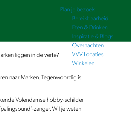
Plan je bezoek
Bereikbaarheid
Eten & Drinken
Inspiratie & Blogs
Overnachten
VVV Locaties
Marken liggen in de verte?
Winkelen
varen naar Marken. Tegenwoordig is
n bekende Volendamse hobby-schilder
palingsound’-zanger. Wil je weten