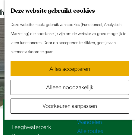
Dit weekend
G
K
Z
Deze website gebruikt cookies
Evenement aanmelden
a
a
o
M
n
Deze website maakt gebruik van cookies (Functioneel, Analytisch,
a
e
e
Doen & Beleven
a
Marketing) die noodzakelijk zijn om de website zo goed mogelijk te
r
k
n
Zomer in Laag Holland
a
laten functioneren. Door op accepteren te klikken, geef je aan
t
e
u
Met kinderen
r
hiermee akkoord te gaan.
n
Cultuur & Erfgoed
d
Samen eropuit
Alles accepteren
e
Rust & Stilte
h
Activiteiten
Alleen noodzakelijk
o
Routes
m
Fietsen
Voorkeuren aanpassen
e
PurmerPuberPoort - Hans Muller (2000)
Varen
p
Wandelen
a
Leeghwaterpark
Alle routes
g