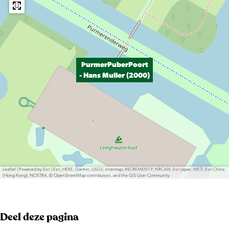
PurmerPuberPoort
- Hans Muller (2000)
Leaflet
|
Powered by Esri | Esri, HERE, Garmin, USGS, Intermap, INCREMENT P, NRCAN, Esri Japan, METI, Esri China
(Hong Kong), NOSTRA, © OpenStreetMap contributors, and the GIS User Community
Deel deze pagina