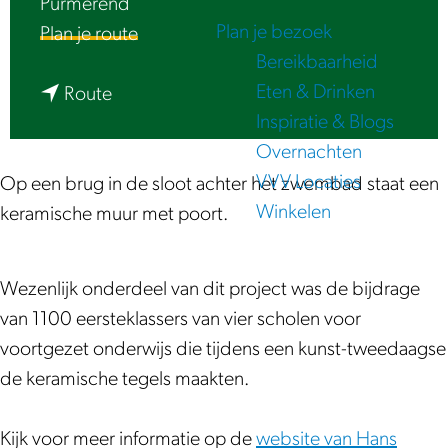
Purmerend
e
Plan je bezoek
n
Plan je route
Bereikbaarheid
a
Eten & Drinken
n
a
Route
Inspiratie & Blogs
a
r
Overnachten
a
P
VVV Locaties
r
u
Op een brug in de sloot achter het zwembad staat een
Winkelen
P
r
keramische muur met poort.
u
m
r
e
Wezenlijk onderdeel van dit project was de bijdrage
m
r
van 1100 eersteklassers van vier scholen voor
e
P
voortgezet onderwijs die tijdens een kunst-tweedaagse
r
u
de keramische tegels maakten.
P
b
u
e
Kijk voor meer informatie op de
website van Hans