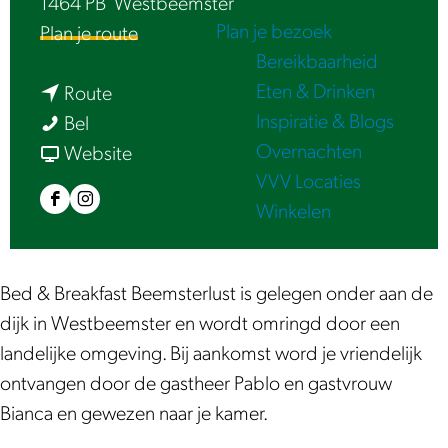
1464 PB
Westbeemster
e
Plan je bezoek
n
Plan je route
Bereikbaarheid
a
Eten & Drinken
n
a
Route
Inspiratie & Blogs
B
a
r
Bel
Overnachten
&
a
v
B
Website
VVV Locaties
B
r
a
&
Winkelen
F
I
B
B
n
B
a
n
e
&
B
B
c
s
e
B
&
e
Bed & Breakfast Beemsterlust is gelegen onder aan de
e
t
m
B
B
e
dijk in Westbeemster en wordt omringd door een
b
a
s
e
B
m
landelijke omgeving. Bij aankomst word je vriendelijk
o
g
t
e
e
s
ontvangen door de gastheer Pablo en gastvrouw
o
r
e
m
e
t
Bianca en gewezen naar je kamer.
k
a
r
s
m
e