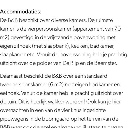
B
m
l
t
s
r
&
B
u
e
t
l
Accommodaties:
B
&
s
r
e
u
De B&B beschikt over diverse kamers. De ruimste
B
B
t
l
r
s
kamer is de vierpersoonskamer (appartement van 70
e
B
u
l
t
m2) gevestigd in de vrijstaande bovenwoning met
e
e
s
u
eigen zithoek (met slaapbank), keuken, badkamer,
m
e
t
s
slaapkamer etc. Vanuit de bovenwoning heb je prachtig
s
m
t
uitzicht over de polder van De Rijp en de Beemster.
t
s
Daarnaast beschikt de B&B over een standaard
e
t
tweepersoonskamer (6 m2) met eigen badkamer en
r
e
eethoek. Vanuit de kamer heb je prachtig uitzicht over
l
r
de tuin. Dit is heerlijk wakker worden! Ook kun je hier
u
l
overnachten in een van de vier knus ingerichte
s
u
pipowagens in de boomgaard op het terrein van de
t
s
B&B waar ook de ezel en alpaca vrolijk staan te grazen.