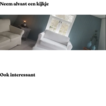
Neem alvast een kijkje
O
p
e
Ook interessant
n
p
o
p