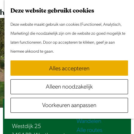
Dit weekend
G
K
Z
Deze website gebruikt cookies
Evenement aanmelden
a
a
o
M
n
Deze website maakt gebruik van cookies (Functioneel, Analytisch,
a
e
e
Doen & Beleven
a
Marketing) die noodzakelijk zijn om de website zo goed mogelijk te
r
k
n
Zomer in Laag Holland
a
laten functioneren. Door op accepteren te klikken, geef je aan
t
e
u
Met kinderen
r
hiermee akkoord te gaan.
n
Cultuur & Erfgoed
d
Samen eropuit
Alles accepteren
e
Rust & Stilte
h
Activiteiten
Alleen noodzakelijk
o
Routes
m
Fietsen
Voorkeuren aanpassen
e
B&B Beemsterlust
Varen
p
Wandelen
a
Westdijk 25
Alle routes
g