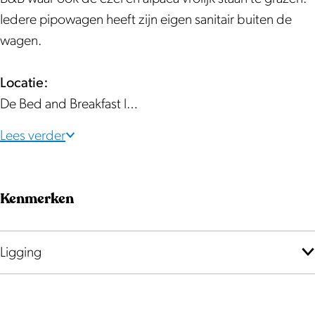
t
Iedere pipowagen heeft zijn eigen sanitair buiten de
wagen.
Locatie:
De Bed and Breakfast l…
Lees verder
Kenmerken
Ligging