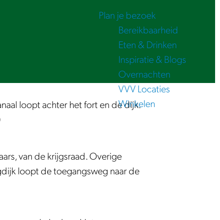
Plan je bezoek
Bereikbaarheid
Eten & Drinken
Inspiratie & Blogs
Overnachten
VVV Locaties
Winkelen
aal loopt achter het fort en de dijk.
)
aars, van de krijgsraad. Overige
ngdijk loopt de toegangsweg naar de