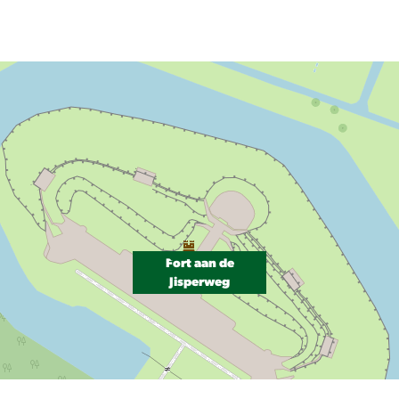
Fort aan de
Jisperweg