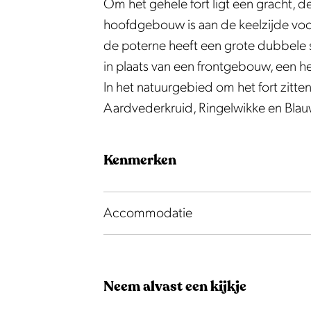
e
e
i
Om het gehele fort ligt een gracht, 
J
J
s
hoofdgebouw is aan de keelzijde voor
i
i
p
de poterne heeft een grote dubbele s
s
s
e
in plaats van een frontgebouw, een 
p
p
r
In het natuurgebied om het fort zitte
e
e
w
Aardvederkruid, Ringelwikke en Blau
r
r
e
w
w
g
Kenmerken
e
e
g
g
Accommodatie
Neem alvast een kijkje