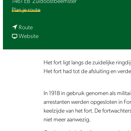
1461 EB
Zuidoostbeemster
e
n
Plan je route
a
n
a
Route
a
v
r
Website
a
a
F
r
n
o
F
F
r
Het fort ligt langs de zuidelijke ring
o
o
t
Het fort had tot de afsluiting en ver
r
r
a
t
t
a
In 1918 in gebruik genomen als militai
a
a
n
arrestanten werden opgesloten in For
a
a
d
keelzijde van het fort. De fortwachte
n
n
e
niet meer aanwezig.
d
d
J