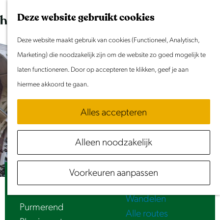
Dit weekend
G
K
Z
Deze website gebruikt cookies
Evenement aanmelden
a
a
o
M
n
Deze website maakt gebruik van cookies (Functioneel, Analytisch,
a
e
e
Doen & Beleven
a
Marketing) die noodzakelijk zijn om de website zo goed mogelijk te
r
k
n
Zomer in Laag Holland
a
laten functioneren. Door op accepteren te klikken, geef je aan
t
e
u
Met kinderen
r
hiermee akkoord te gaan.
n
Cultuur & Erfgoed
d
Samen eropuit
Alles accepteren
e
Rust & Stilte
h
Activiteiten
Alleen noodzakelijk
o
Routes
m
Fietsen
Voorkeuren aanpassen
e
Bruine Beuk | Fagus sylvatica 'Atropunicea'
Varen
p
Wandelen
a
Purmerend
Alle routes
g