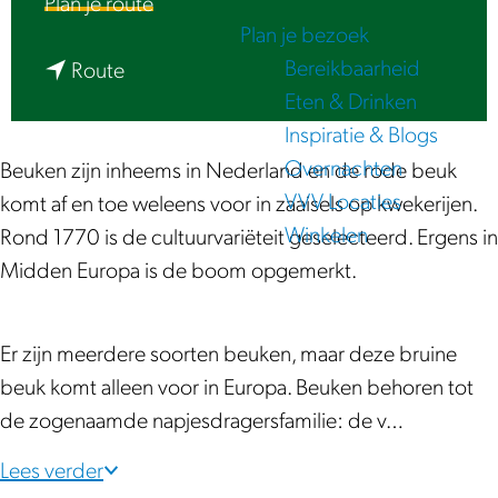
n
Plan je route
e
Plan je bezoek
a
Bereikbaarheid
n
a
Route
Eten & Drinken
a
r
Inspiratie & Blogs
a
B
Overnachten
r
r
Beuken zijn inheems in Nederland en de rode beuk
VVV Locaties
B
u
komt af en toe weleens voor in zaaisels op kwekerijen.
Winkelen
r
i
Rond 1770 is de cultuurvariëteit geselecteerd. Ergens in
u
n
Midden Europa is de boom opgemerkt.
i
e
n
B
Er zijn meerdere soorten beuken, maar deze bruine
e
e
beuk komt alleen voor in Europa. Beuken behoren tot
B
u
de zogenaamde napjesdragersfamilie: de v…
e
k
u
|
Lees verder