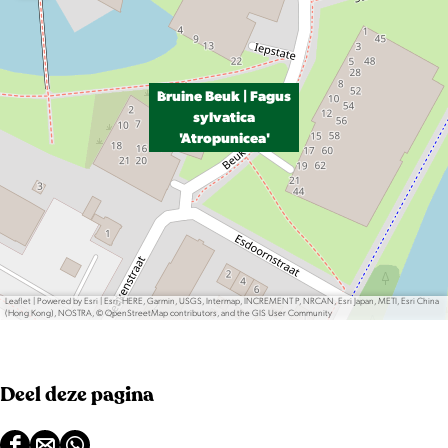
Bruine Beuk | Fagus
sylvatica
'Atropunicea'
Leaflet
|
Powered by Esri | Esri, HERE, Garmin, USGS, Intermap, INCREMENT P, NRCAN, Esri Japan, METI, Esri China
(Hong Kong), NOSTRA, © OpenStreetMap contributors, and the GIS User Community
Deel deze pagina