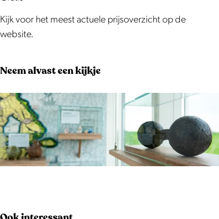
Kijk voor het meest actuele prijsoverzicht op de
website.
Neem alvast een kijkje
O
p
e
Ook interessant