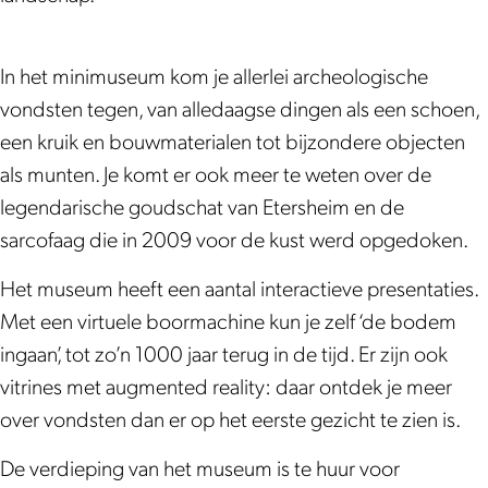
k
s
g
o
l
s
A
c
i
g
o
c
r
h
s
i
g
h
In het minimuseum kom je allerlei archeologische
c
m
c
s
i
m
vondsten tegen, van alledaagse dingen als een schoen,
h
i
h
c
s
i
een kruik en bouwmaterialen tot bijzondere objecten
e
n
m
h
c
n
als munten. Je komt er ook meer te weten over de
o
i
i
m
h
i
legendarische goudschat van Etersheim en de
l
m
n
i
m
m
sarcofaag die in 2009 voor de kust werd opgedoken.
o
u
i
n
i
u
Het museum heeft een aantal interactieve presentaties.
g
s
m
i
n
s
Met een virtuele boormachine kun je zelf ‘de bodem
i
e
u
m
i
e
ingaan’, tot zo’n 1000 jaar terug in de tijd. Er zijn ook
s
u
s
u
m
u
vitrines met augmented reality: daar ontdek je meer
c
m
e
s
u
m
over vondsten dan er op het eerste gezicht te zien is.
h
D
u
e
s
D
m
e
m
u
e
e
De verdieping van het museum is te huur voor