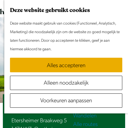
Dit weekend
G
K
Z
Deze website gebruikt cookies
Evenement aanmelden
a
a
o
M
n
Deze website maakt gebruik van cookies (Functioneel, Analytisch,
a
e
e
Doen & Beleven
a
Marketing) die noodzakelijk zijn om de website zo goed mogelijk te
r
k
n
Zomer in Laag Holland
a
laten functioneren. Door op accepteren te klikken, geef je aan
t
e
u
Met kinderen
r
hiermee akkoord te gaan.
n
Cultuur & Erfgoed
d
Samen eropuit
Alles accepteren
e
Rust & Stilte
h
Activiteiten
Alleen noodzakelijk
o
Routes
m
Fietsen
Voorkeuren aanpassen
e
Archeologisch minimuseum De Waterwolf
Varen
p
Wandelen
a
Etersheimer Braakweg 5
Alle routes
g