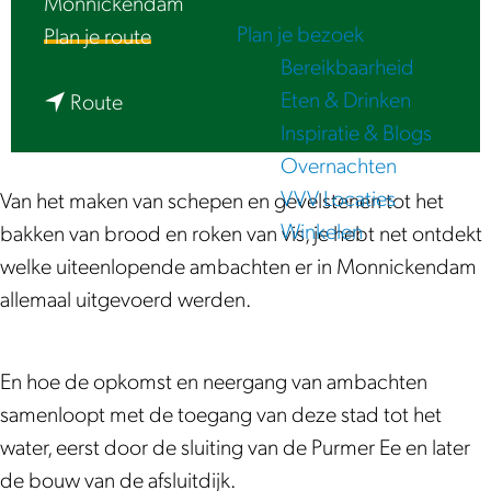
Monnickendam
e
Plan je bezoek
n
Plan je route
Bereikbaarheid
a
Eten & Drinken
n
a
Route
Inspiratie & Blogs
a
r
Overnachten
a
L
VVV Locaties
r
u
Van het maken van schepen en gevelstenen tot het
Winkelen
L
i
bakken van brood en roken van vis, je hebt net ontdekt
u
s
welke uiteenlopende ambachten er in Monnickendam
i
t
allemaal uitgevoerd werden.
s
e
t
r
En hoe de opkomst en neergang van ambachten
e
|
samenloopt met de toegang van deze stad tot het
r
E
water, eerst door de sluiting van de Purmer Ee en later
|
i
de bouw van de afsluitdijk.