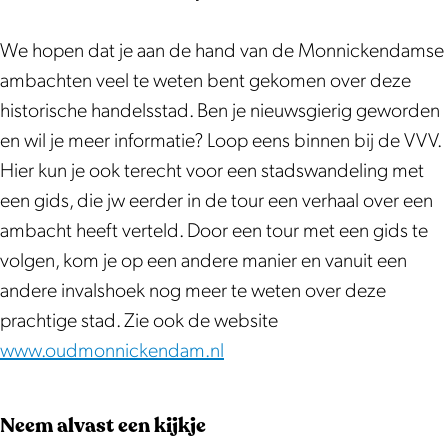
E
n
i
d
We hopen dat je aan de hand van de Monnickendamse
n
e
ambachten veel te weten bent gekomen over deze
d
H
historische handelsstad. Ben je nieuwsgierig geworden
e
i
en wil je meer informatie? Loop eens binnen bij de VVV.
H
s
Hier kun je ook terecht voor een stadswandeling met
i
t
een gids, die jw eerder in de tour een verhaal over een
s
o
ambacht heeft verteld. Door een tour met een gids te
t
r
volgen, kom je op een andere manier en vanuit een
o
i
andere invalshoek nog meer te weten over deze
r
s
prachtige stad. Zie ook de website
i
c
www.oudmonnickendam.nl
s
h
c
M
Neem alvast een kijkje
h
o