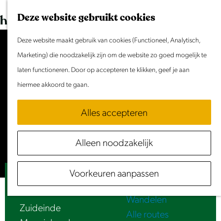
Dit weekend
G
K
Z
Deze website gebruikt cookies
Evenement aanmelden
a
a
o
M
n
Deze website maakt gebruik van cookies (Functioneel, Analytisch,
a
e
e
Doen & Beleven
a
Marketing) die noodzakelijk zijn om de website zo goed mogelijk te
r
k
n
Zomer in Laag Holland
a
laten functioneren. Door op accepteren te klikken, geef je aan
t
e
u
Met kinderen
Accepteer cookies om deze
r
hiermee akkoord te gaan.
n
Cultuur & Erfgoed
content te zien.
d
Samen eropuit
Alles accepteren
e
Rust & Stilte
Stel je cookie voorkeuren in
h
Activiteiten
Alleen noodzakelijk
o
Routes
m
Fietsen
Voorkeuren aanpassen
e
Luister | Einde Historisch Monnickendam
Varen
p
Wandelen
a
Zuideinde
Alle routes
g