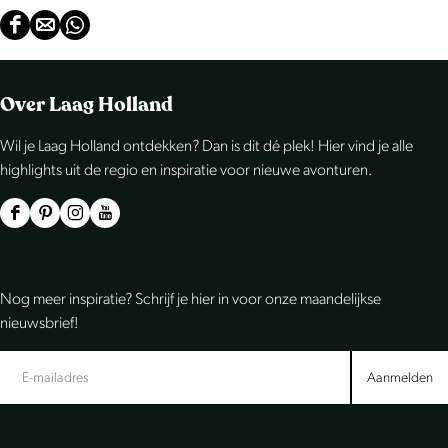
D
D
D
e
e
e
e
e
e
Over Laag Holland
l
l
l
Wil je Laag Holland ontdekken? Dan is dit dé plek! Hier vind je alle
d
d
d
highlights uit de regio en inspiratie voor nieuwe avonturen.
e
e
e
z
z
z
F
P
I
Y
e
e
e
a
i
n
o
p
p
p
c
n
s
u
Nog meer inspiratie? Schrijf je hier in voor onze maandelijkse
a
a
a
e
t
t
T
nieuwsbrief!
g
g
g
b
e
a
u
i
i
i
o
r
g
b
Aanmelden
n
n
n
o
e
r
e
a
a
a
k
s
a
L