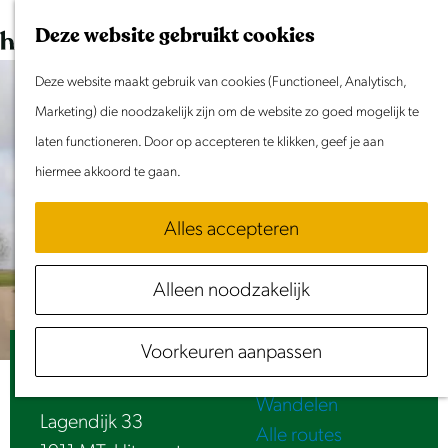
Dit weekend
G
K
Z
Deze website gebruikt cookies
Evenement aanmelden
a
a
o
M
n
Deze website maakt gebruik van cookies (Functioneel, Analytisch,
a
e
e
Doen & Beleven
a
Marketing) die noodzakelijk zijn om de website zo goed mogelijk te
r
k
n
Zomer in Laag Holland
a
laten functioneren. Door op accepteren te klikken, geef je aan
t
e
u
Met kinderen
r
hiermee akkoord te gaan.
n
Cultuur & Erfgoed
d
Samen eropuit
Alles accepteren
e
Rust & Stilte
h
Activiteiten
Alleen noodzakelijk
o
Routes
m
Fietsen
Voorkeuren aanpassen
e
Informatiecentrum De Blankert
Varen
p
Wandelen
a
Lagendijk 33
Alle routes
g