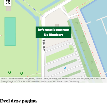
Informatiecentrum
De Blankert
Leaflet
|
Powered by Esri | Esri, HERE, Garmin, USGS, Intermap, INCREMENT P, NRCAN, Esri Japan, METI, Esri China
(Hong Kong), NOSTRA, © OpenStreetMap contributors, and the GIS User Community
Deel deze pagina