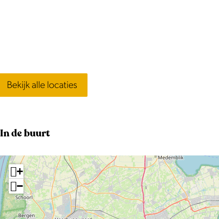
Bekijk alle locaties
In de buurt
+
−