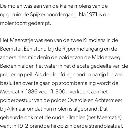
h
t
De molen was een van de kleine molens van de
e
M
opgeruimde Spijkerboordergang. Na 1971 is de
t
e
molentocht gedempt.
M
e
e
r
Het Meercatje was een van de twee Kilmolens in de
e
c
Beemster. Eén stond bij de Rijper molengang en de
r
a
andere hier, middenin de polder aan de Middenweg.
c
t
Beiden hielden het water in het diepste gedeelte van de
a
j
polder op peil. Als de Hoofdingelanden na rijp beraad
t
e
besluiten over te gaan op stoombemaling wordt de
j
|
Meercat in 1886 voor fl. 900,- verkocht aan het
e
B
polderbestuur van de polder Overdie en Achtermeer
|
e
bij Alkmaar omdat hun molen is afgebrand. Dat
B
e
gebeurde ook met de oude Kilmolen (het Meercatje)
e
m
want in 1912 brandde hij op zijn derde strandplaats af.