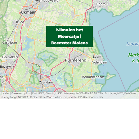
Kilmolen het
Meercatje |
Beemster Molens
Leaflet
|
Powered by Esri | Esri, HERE, Garmin, USGS, Intermap, INCREMENT P, NRCAN, Esri Japan, METI, Esri China
(Hong Kong), NOSTRA, © OpenStreetMap contributors, and the GIS User Community
Deel deze pagina