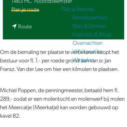
1463 HC
Noordbeemster
e
Plan je bezoek
n
Plan je route
Bereikbaarheid
a
Eten & Drinken
n
a
Route
Inspiratie & Blogs
a
r
Overnachten
a
K
VVV Locaties
r
i
Om de bemaling ter plaatse te verbeteren koopt het
Winkelen
K
l
bestuur voor fl. 1.- per roede grond aan van sr. Jan
i
m
Fransz. Van der Lee om hier een kilmolen te plaatsen.
l
o
m
l
Michiel Poppen, de penningmeester, betaald hem fl.
o
e
289,- zodat er een molentocht en molenwerf bij molen
l
n
het Meercatje (Meerkatje) kan worden gebouwd op
e
h
kavel 82.
n
e