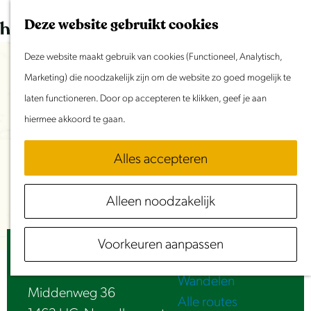
Dit weekend
G
K
Z
Deze website gebruikt cookies
Evenement aanmelden
a
a
o
M
n
Deze website maakt gebruik van cookies (Functioneel, Analytisch,
a
e
e
Doen & Beleven
a
Marketing) die noodzakelijk zijn om de website zo goed mogelijk te
r
k
n
Zomer in Laag Holland
a
laten functioneren. Door op accepteren te klikken, geef je aan
t
e
u
Met kinderen
r
hiermee akkoord te gaan.
n
Cultuur & Erfgoed
d
Samen eropuit
Alles accepteren
e
Rust & Stilte
h
Activiteiten
Alleen noodzakelijk
o
Routes
m
Fietsen
Voorkeuren aanpassen
e
Kilmolen het Meercatje | Beemster Molens
Varen
p
Wandelen
a
Middenweg 36
Alle routes
g