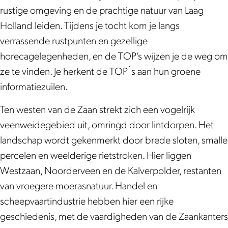
a
a
n
rustige omgeving en de prachtige natuur van Laag
a
a
Holland leiden. Tijdens je tocht kom je langs
n
n
verrassende rustpunten en gezellige
horecagelegenheden, en de TOP’s wijzen je de weg om
ze te vinden. Je herkent de TOP´s aan hun groene
informatiezuilen.
Ten westen van de Zaan strekt zich een vogelrijk
veenweidegebied uit, omringd door lintdorpen. Het
landschap wordt gekenmerkt door brede sloten, smalle
percelen en weelderige rietstroken. Hier liggen
Westzaan, Noorderveen en de Kalverpolder, restanten
van vroegere moerasnatuur. Handel en
scheepvaartindustrie hebben hier een rijke
geschiedenis, met de vaardigheden van de Zaankanters