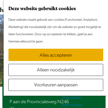
Dit weekend
G
K
Z
Deze website gebruikt cookies
Evenement aanmelden
a
a
o
M
n
Deze website maakt gebruik van cookies (Functioneel, Analytisch,
a
e
e
Doen & Beleven
a
Marketing) die noodzakelijk zijn om de website zo goed mogelijk te
r
k
n
Zomer in Laag Holland
a
laten functioneren. Door op accepteren te klikken, geef je aan
t
e
u
Met kinderen
r
hiermee akkoord te gaan.
n
Cultuur & Erfgoed
d
Samen eropuit
Alles accepteren
e
Rust & Stilte
h
Activiteiten
Alleen noodzakelijk
o
Routes
m
Fietsen
Voorkeuren aanpassen
e
TOP Westzaan
Varen
p
Wandelen
a
P aan de Provincialeweg N246
Alle routes
g