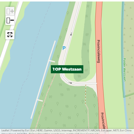
+
−
TOP Westzaan
Leaflet
|
Powered by Esri | Esri, HERE, Garmin, USGS, Intermap, INCREMENT P, NRCAN, Esri Japan, METI, Esri China