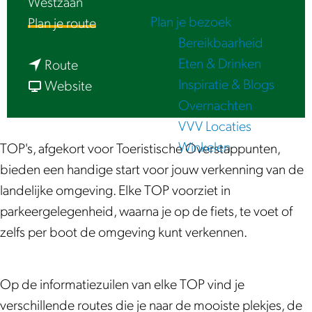
Westzaan
e
Plan je bezoek
n
Plan je route
Bereikbaarheid
a
Eten & Drinken
n
a
Route
Inspiratie & Blogs
a
v
r
Website
Overnachten
a
a
T
VVV Locaties
r
n
O
Winkelen
T
T
P
TOP's, afgekort voor Toeristische Overstappunten,
O
O
W
bieden een handige start voor jouw verkenning van de
P
P
e
landelijke omgeving. Elke TOP voorziet in
W
W
s
parkeergelegenheid, waarna je op de fiets, te voet of
e
e
t
zelfs per boot de omgeving kunt verkennen.
s
s
z
t
t
a
Op de informatiezuilen van elke TOP vind je
z
z
a
verschillende routes die je naar de mooiste plekjes, de