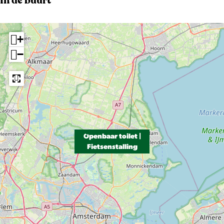
In de buurt
+
−
Openbaar toilet |
Fietsenstalling