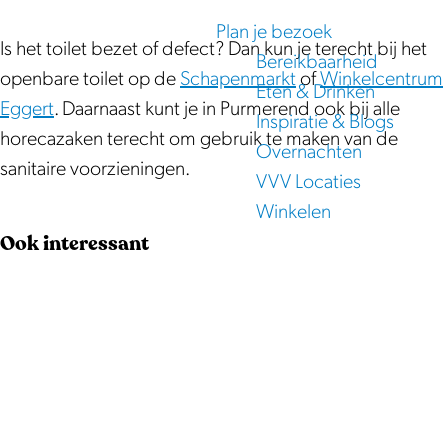
e
e
b
e
Plan je bezoek
n
n
a
Is het toilet bezet of defect? Dan kun je terecht bij het
Bereikbaarheid
b
b
a
openbare toilet op de
Schapenmarkt
of
Winkelcentrum
Eten & Drinken
a
a
r
Eggert
. Daarnaast kunt je in Purmerend ook bij alle
Inspiratie & Blogs
a
a
t
horecazaken terecht om gebruik te maken van de
Overnachten
r
r
o
sanitaire voorzieningen.
VVV Locaties
t
t
i
Winkelen
o
o
l
Ook interessant
i
i
e
l
l
t
e
e
|
t
t
F
|
|
i
F
F
e
i
i
t