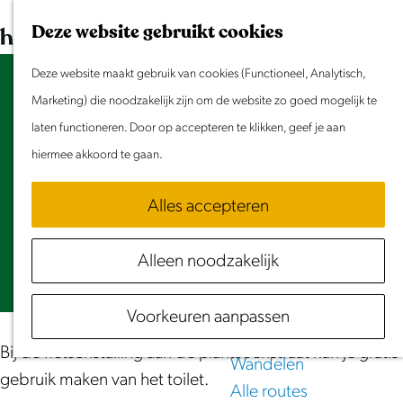
Dit weekend
G
K
Z
Deze website gebruikt cookies
Evenement aanmelden
a
a
o
M
n
Deze website maakt gebruik van cookies (Functioneel, Analytisch,
a
e
e
Openbaar toilet | Fietsenstalling
Doen & Beleven
a
Marketing) die noodzakelijk zijn om de website zo goed mogelijk te
r
k
n
Zomer in Laag Holland
a
laten functioneren. Door op accepteren te klikken, geef je aan
t
e
u
Met kinderen
Plantsoenstraat 20
r
hiermee akkoord te gaan.
n
Cultuur & Erfgoed
1441 CZ
Purmerend
d
Samen eropuit
n
Plan je route
Alles accepteren
e
Rust & Stilte
a
h
Activiteiten
n
a
Route
Alleen noodzakelijk
o
a
v
r
Website
Routes
m
a
a
O
Fietsen
Voorkeuren aanpassen
e
r
n
p
Varen
p
O
O
e
Bij de fietsenstalling aan de plantsoenstraat kun je gratis
Wandelen
a
p
p
n
gebruik maken van het toilet.
Alle routes
g