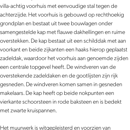
j
B
villa-achtig voorhuis met eenvoudige stal tegen de
‘
o
achterzijde. Het voorhuis is gebouwd op rechthoekig
B
s
grondplan en bestaat uit twee bouwlagen onder
o
c
samengestelde kap met flauwe dakhellingen en ruime
s
h
overstekken. De kap bestaat uit een schilddak met aan
c
r
voorkant en beide zijkanten een haaks hierop geplaatst
h
i
zadeldak, waardoor het voorhuis aan genoemde zijden
r
j
een centrale topgevel heeft. De windveren van de
i
k
overstekende zadeldaken en de gootlijsten zijn rijk
j
’
gesneden. De windveren komen samen in gesneden
k
makelaars. De kap heeft op beide nokpunten een
’
vierkante schoorsteen in rode baksteen en is bedekt
met zwarte kruispannen.
Het muurwerk is witgepleisterd en voorzien van