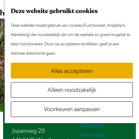
Dit weekend
G
K
Z
Deze website gebruikt cookies
Evenement aanmelden
a
a
o
M
n
Deze website maakt gebruik van cookies (Functioneel, Analytisch,
a
e
e
Doen & Beleven
a
Marketing) die noodzakelijk zijn om de website zo goed mogelijk te
r
k
n
Zomer in Laag Holland
a
laten functioneren. Door op accepteren te klikken, geef je aan
t
e
u
Met kinderen
r
hiermee akkoord te gaan.
n
Cultuur & Erfgoed
d
Samen eropuit
Alles accepteren
e
Rust & Stilte
h
Activiteiten
Alleen noodzakelijk
o
Routes
m
Fietsen
Voorkeuren aanpassen
e
Boerderij ‘Boschrijk’
Varen
p
Wandelen
a
Jisperweg 29
Alle routes
g