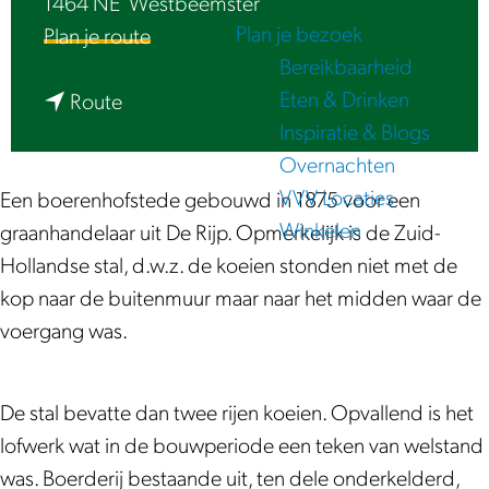
1464 NE
Westbeemster
e
Plan je bezoek
n
Plan je route
Bereikbaarheid
a
Eten & Drinken
n
a
Route
Inspiratie & Blogs
a
r
Overnachten
a
B
VVV Locaties
r
o
Een boerenhofstede gebouwd in 1875 voor een
Winkelen
B
e
graanhandelaar uit De Rijp. Opmerkelijk is de Zuid-
o
r
Hollandse stal, d.w.z. de koeien stonden niet met de
e
d
kop naar de buitenmuur maar naar het midden waar de
r
e
voergang was.
d
r
e
i
De stal bevatte dan twee rijen koeien. Opvallend is het
r
j
lofwerk wat in de bouwperiode een teken van welstand
i
‘
was. Boerderij bestaande uit, ten dele onderkelderd,