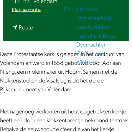
1131 BN
Volendam
e
Plan je bezoek
n
Plan je route
Bereikbaarheid
a
Eten & Drinken
n
a
Route
Inspiratie & Blogs
a
r
Overnachten
a
S
VVV Locaties
r
t
Deze Protestantse kerk is gelegen in het centrum van
Winkelen
S
o
Volendam en werd in 1658 gebouwd door Adriaan
t
l
Nieng, een molenmaker uit Hoorn. Samen met de
o
p
Klokkenstoel en de Visafslag is dit het derde
l
h
Rijksmonument van Volendam.
p
o
h
e
Het nagenoeg vierkanten uit hout opgetrokken kerkje
o
v
heeft een door een klokkentorentje bekroond tentdak.
e
e
Behalve de eeuwenoude sfeer die van het kerkje