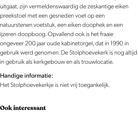
v
k
uitgaat, zijn vermeldenswaardig de zeskantige eiken
e
e
preekstoel met een gesneden voet op een
k
r
natuurstenen voetstuk, een eiken doophek en een
e
k
ijzeren doopboog. Opvallend ook is het fraaie
r
j
ongeveer 200 jaar oude kabinetorgel, dat in 1990 in
k
e
gebruik werd genomen. De Stolphoevekerk is nog altijd
j
in gebruik als kerkgebouw en als trouwlocatie.
e
Handige informatie:
Het Stolphoevekerkje is niet vrij toegankelijk.
Ook interessant