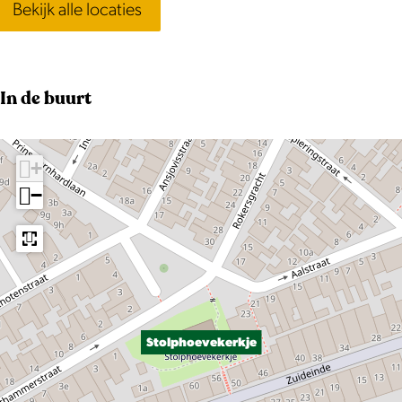
Bekijk alle locaties
In de buurt
+
−
Stolphoevekerkje