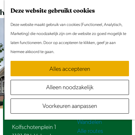
Dit weekend
G
K
Z
Deze website gebruikt cookies
Evenement aanmelden
a
a
o
M
n
Deze website maakt gebruik van cookies (Functioneel, Analytisch,
a
e
e
Doen & Beleven
a
Marketing) die noodzakelijk zijn om de website zo goed mogelijk te
r
k
n
Zomer in Laag Holland
a
laten functioneren. Door op accepteren te klikken, geef je aan
t
e
u
Met kinderen
r
hiermee akkoord te gaan.
n
Cultuur & Erfgoed
d
Samen eropuit
Alles accepteren
e
Rust & Stilte
h
Activiteiten
Alleen noodzakelijk
o
Routes
m
Fietsen
Voorkeuren aanpassen
e
Stolphoevekerkje
Varen
p
Wandelen
a
Kolfschotenplein 1
Alle routes
g