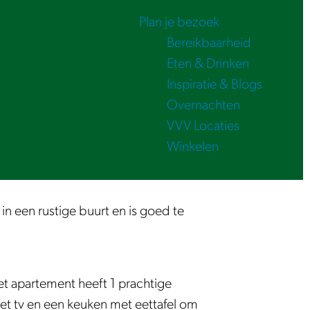
Plan je bezoek
Bereikbaarheid
Eten & Drinken
Inspiratie & Blogs
Overnachten
VVV Locaties
Winkelen
in een rustige buurt en is goed te
et apartement heeft 1 prachtige
et tv en een keuken met eettafel om