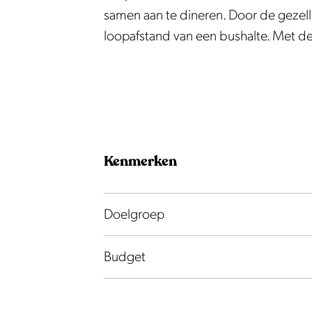
p
e
p
samen aan te dineren. Door de gezellig
i
p
loopafstand van een bushalte. Met 
p
i
p
Kenmerken
Doelgroep
Budget