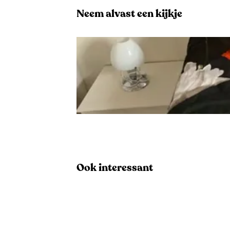
Neem alvast een kijkje
O
p
e
Ook interessant
n
p
o
p