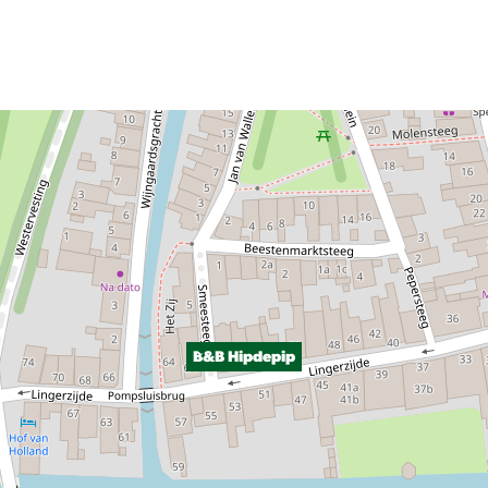
B&B Hipdepip