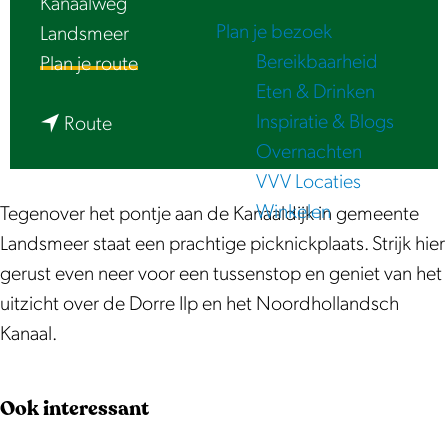
Kanaalweg
e
Plan je bezoek
Landsmeer
Bereikbaarheid
n
Plan je route
Eten & Drinken
a
Inspiratie & Blogs
n
a
Route
Overnachten
a
r
VVV Locaties
a
P
Winkelen
r
i
Tegenover het pontje aan de Kanaaldijk in gemeente
P
c
Landsmeer staat een prachtige picknickplaats. Strijk hier
i
k
gerust even neer voor een tussenstop en geniet van het
c
n
uitzicht over de Dorre Ilp en het Noordhollandsch
k
i
Kanaal.
n
c
i
k
Ook interessant
c
p