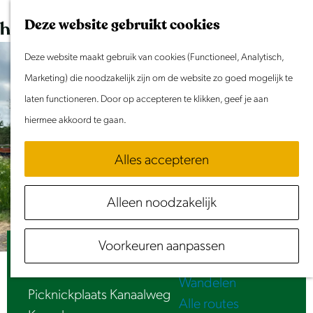
Dit weekend
G
K
Z
Deze website gebruikt cookies
Evenement aanmelden
a
a
o
M
n
Deze website maakt gebruik van cookies (Functioneel, Analytisch,
a
e
e
Doen & Beleven
a
Marketing) die noodzakelijk zijn om de website zo goed mogelijk te
r
k
n
Zomer in Laag Holland
a
laten functioneren. Door op accepteren te klikken, geef je aan
t
e
u
Met kinderen
r
hiermee akkoord te gaan.
n
Cultuur & Erfgoed
d
Samen eropuit
Alles accepteren
e
Rust & Stilte
h
Activiteiten
Alleen noodzakelijk
o
Routes
m
Fietsen
Voorkeuren aanpassen
e
Picknickplaats Kanaalweg
Varen
p
Wandelen
a
Picknickplaats Kanaalweg
Alle routes
g