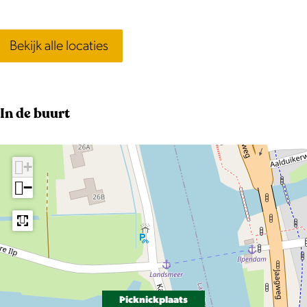
g
Bekijk alle locaties
In de buurt
+
−
Picknickplaats