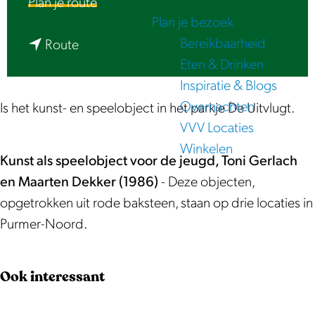
n
Plan je route
e
Plan je bezoek
a
Bereikbaarheid
n
a
Route
Eten & Drinken
a
r
Inspiratie & Blogs
a
R
Overnachten
r
u
Is het kunst- en speelobject in het parkje De Uitvlugt.
VVV Locaties
R
ï
Winkelen
u
n
Kunst als speelobject voor de jeugd, Toni Gerlach
ï
e
en Maarten Dekker (1986)
- Deze objecten,
n
(
opgetrokken uit rode baksteen, staan op drie locaties in
e
1
Purmer-Noord.
(
9
1
8
Ook interessant
9
6
8
)