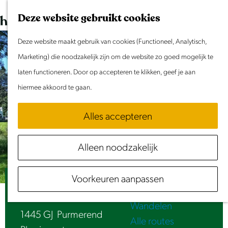
Dit weekend
G
K
Z
Deze website gebruikt cookies
Evenement aanmelden
a
a
o
M
n
Deze website maakt gebruik van cookies (Functioneel, Analytisch,
a
e
e
Doen & Beleven
a
Marketing) die noodzakelijk zijn om de website zo goed mogelijk te
r
k
n
Zomer in Laag Holland
a
laten functioneren. Door op accepteren te klikken, geef je aan
t
e
u
Met kinderen
r
hiermee akkoord te gaan.
n
Cultuur & Erfgoed
d
Samen eropuit
Alles accepteren
e
Rust & Stilte
h
Activiteiten
Alleen noodzakelijk
o
Routes
m
Fietsen
Voorkeuren aanpassen
e
Ruïne (1986)
Varen
p
Wandelen
a
1445 GJ
Purmerend
Alle routes
g