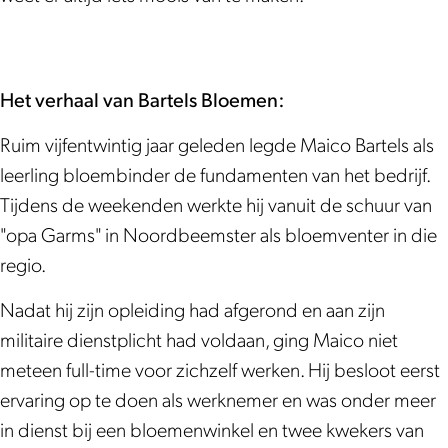
k
e
l
B
s
e
B
m
o
l
B
m
a
e
e
o
l
e
r
n
m
e
o
n
Het verhaal van Bartels Bloemen:
t
e
m
e
Ruim vijfentwintig jaar geleden legde Maico Bartels als
e
n
e
m
leerling bloembinder de fundamenten van het bedrijf.
l
n
e
Tijdens de weekenden werkte hij vanuit de schuur van
s
n
"opa Garms" in Noordbeemster als bloemventer in die
B
regio.
l
o
Nadat hij zijn opleiding had afgerond en aan zijn
e
militaire dienstplicht had voldaan, ging Maico niet
m
meteen full-time voor zichzelf werken. Hij besloot eerst
e
ervaring op te doen als werknemer en was onder meer
n
in dienst bij een bloemenwinkel en twee kwekers van