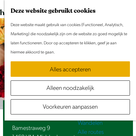
Dit weekend
G
K
Z
Deze website gebruikt cookies
Evenement aanmelden
a
a
o
M
n
Deze website maakt gebruik van cookies (Functioneel, Analytisch,
a
e
e
Doen & Beleven
a
Marketing) die noodzakelijk zijn om de website zo goed mogelijk te
r
k
n
Zomer in Laag Holland
a
laten functioneren. Door op accepteren te klikken, geef je aan
t
e
u
Met kinderen
r
hiermee akkoord te gaan.
n
Cultuur & Erfgoed
d
Samen eropuit
Alles accepteren
e
Rust & Stilte
h
Activiteiten
Alleen noodzakelijk
o
Routes
m
Fietsen
Voorkeuren aanpassen
e
Bartels Bloemen
Varen
p
Wandelen
a
Bamestraweg 9
Alle routes
g