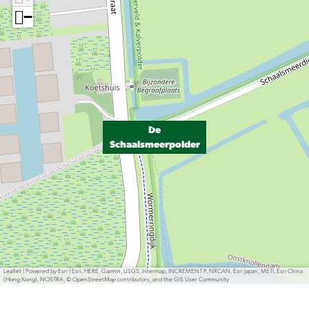
−
De
Schaalsmeerpolder
Leaflet
|
Powered by Esri | Esri, HERE, Garmin, USGS, Intermap, INCREMENT P, NRCAN, Esri Japan, METI, Esri China
(Hong Kong), NOSTRA, © OpenStreetMap contributors, and the GIS User Community