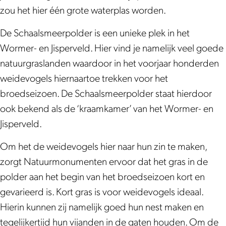
m
e
zou het hier één grote waterplas worden.
e
r
e
p
De Schaalsmeerpolder is een unieke plek in het
r
o
Wormer- en Jisperveld. Hier vind je namelijk veel goede
p
l
natuurgraslanden waardoor in het voorjaar honderden
o
d
weidevogels hiernaartoe trekken voor het
l
e
broedseizoen. De Schaalsmeerpolder staat hierdoor
d
r
ook bekend als de ‘kraamkamer’ van het Wormer- en
e
Jisperveld.
r
Om het de weidevogels hier naar hun zin te maken,
zorgt Natuurmonumenten ervoor dat het gras in de
polder aan het begin van het broedseizoen kort en
gevarieerd is. Kort gras is voor weidevogels ideaal.
Hierin kunnen zij namelijk goed hun nest maken en
tegelijkertijd hun vijanden in de gaten houden. Om de