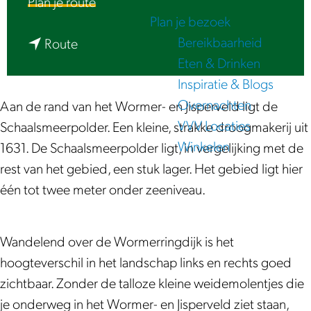
n
Plan je route
e
Plan je bezoek
a
Bereikbaarheid
n
a
Route
Eten & Drinken
a
r
Inspiratie & Blogs
a
D
Overnachten
r
e
Aan de rand van het Wormer- en Jisperveld ligt de
VVV Locaties
D
S
Schaalsmeerpolder. Een kleine, strakke droogmakerij uit
Winkelen
e
c
1631. De Schaalsmeerpolder ligt, in vergelijking met de
S
h
rest van het gebied, een stuk lager. Het gebied ligt hier
c
a
één tot twee meter onder zeeniveau.
h
a
a
l
Wandelend over de Wormerringdijk is het
a
s
hoogteverschil in het landschap links en rechts goed
l
m
zichtbaar. Zonder de talloze kleine weidemolentjes die
s
e
je onderweg in het Wormer- en Jisperveld ziet staan,