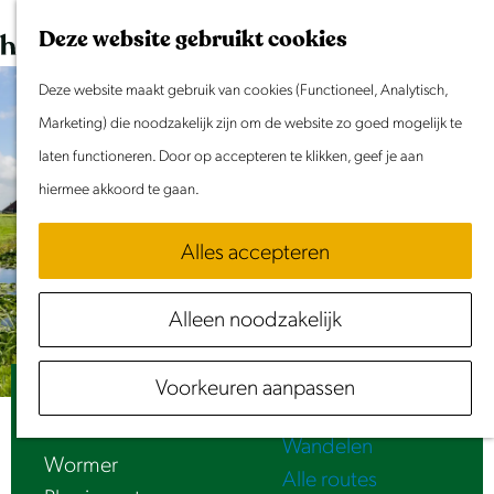
Dit weekend
G
K
Z
Deze website gebruikt cookies
Evenement aanmelden
a
a
o
M
n
Deze website maakt gebruik van cookies (Functioneel, Analytisch,
a
e
e
Doen & Beleven
a
Marketing) die noodzakelijk zijn om de website zo goed mogelijk te
r
k
n
Zomer in Laag Holland
a
laten functioneren. Door op accepteren te klikken, geef je aan
t
e
u
Met kinderen
r
hiermee akkoord te gaan.
n
Cultuur & Erfgoed
d
Samen eropuit
Alles accepteren
e
Rust & Stilte
h
Activiteiten
Alleen noodzakelijk
o
Routes
m
Fietsen
Voorkeuren aanpassen
e
De Schaalsmeerpolder
Varen
p
Wandelen
a
Wormer
Alle routes
g