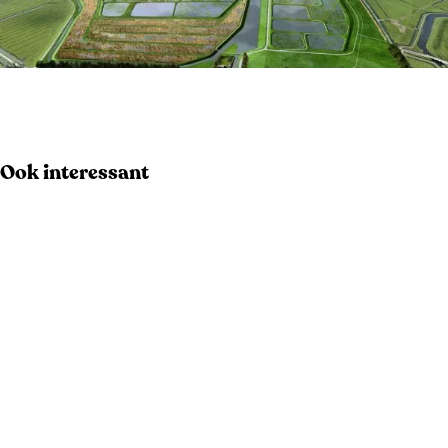
h
r
e
m
r
e
m
n
O
e
d
p
n
e
e
Ook interessant
d
v
n
e
e
p
v
e
o
e
n
p
e
u
n
p
m
e
t