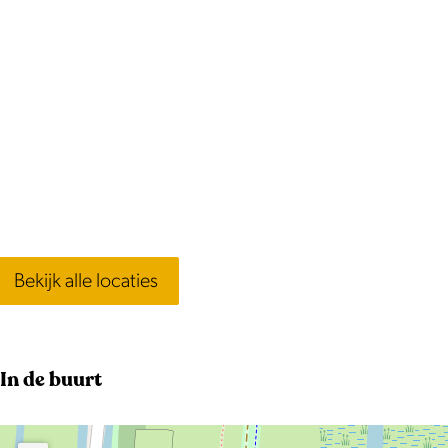
v
e
r
g
r
o
t
e
a
Bekijk alle locaties
f
b
e
e
In de buurt
l
d