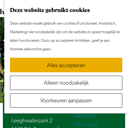
Dit weekend
G
K
Z
Deze website gebruikt cookies
Evenement aanmelden
a
a
o
M
n
Deze website maakt gebruik van cookies (Functioneel, Analytisch,
a
e
e
Doen & Beleven
a
Marketing) die noodzakelijk zijn om de website zo goed mogelijk te
r
k
n
Zomer in Laag Holland
a
laten functioneren. Door op accepteren te klikken, geef je aan
t
e
u
Met kinderen
r
hiermee akkoord te gaan.
n
Cultuur & Erfgoed
d
Samen eropuit
Alles accepteren
e
Rust & Stilte
h
Activiteiten
Alleen noodzakelijk
o
Routes
m
Fietsen
Voorkeuren aanpassen
e
De Speelkraam
Varen
p
Wandelen
a
Leeghwaterpark 2
Alle routes
g