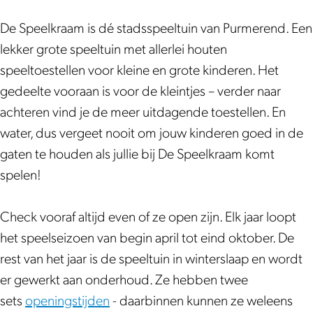
a
k
a
r
k
l
a
m
D
m
a
r
k
m
De Speelkraam is dé stadsspeeltuin van Purmerend. Een
D
e
a
a
r
lekker grote speeltuin met allerlei houten
e
S
m
a
a
speeltoestellen voor kleine en grote kinderen. Het
S
p
m
a
gedeelte vooraan is voor de kleintjes – verder naar
p
e
m
achteren vind je de meer uitdagende toestellen. En
e
e
water, dus vergeet nooit om jouw kinderen goed in de
e
l
gaten te houden als jullie bij De Speelkraam komt
l
k
spelen!
k
r
r
a
Check vooraf altijd even of ze open zijn. Elk jaar loopt
a
a
het speelseizoen van begin april tot eind oktober. De
a
m
rest van het jaar is de speeltuin in winterslaap en wordt
m
er gewerkt aan onderhoud. Ze hebben twee
sets
openingstijden
- daarbinnen kunnen ze weleens