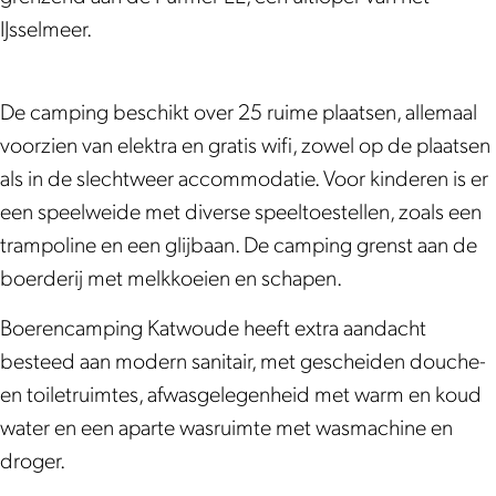
k
i
m
a
c
i
IJsselmeer.
B
n
p
m
a
n
o
g
i
p
m
g
e
K
n
i
p
K
De camping beschikt over 25 ruime plaatsen, allemaal
r
a
g
n
i
a
voorzien van elektra en gratis wifi, zowel op de plaatsen
e
t
K
g
n
t
als in de slechtweer accommodatie. Voor kinderen is er
n
w
a
K
g
w
een speelweide met diverse speeltoestellen, zoals een
c
o
t
a
K
o
trampoline en een glijbaan. De camping grenst aan de
a
u
w
t
a
u
boerderij met melkkoeien en schapen.
m
d
o
w
t
d
Boerencamping Katwoude heeft extra aandacht
p
e
u
o
w
e
besteed aan modern sanitair, met gescheiden douche-
i
d
u
o
en toiletruimtes, afwasgelegenheid met warm en koud
n
e
d
u
water en een aparte wasruimte met wasmachine en
g
e
d
droger.
K
e