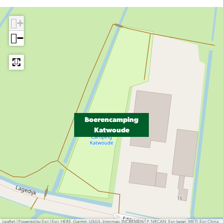
+
−
Boerencamping
Katwoude
Leaflet
|
Powered by Esri | Esri, HERE, Garmin, USGS, Intermap, INCREMENT P, NRCAN, Esri Japan, METI, Esri China