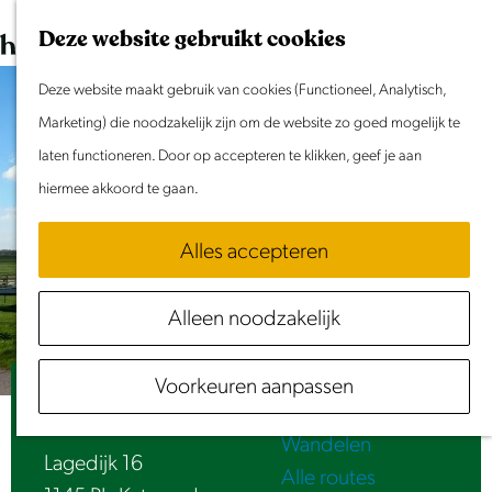
Dit weekend
G
K
Z
Deze website gebruikt cookies
Evenement aanmelden
a
a
o
M
n
Deze website maakt gebruik van cookies (Functioneel, Analytisch,
a
e
e
Doen & Beleven
a
Marketing) die noodzakelijk zijn om de website zo goed mogelijk te
r
k
n
Zomer in Laag Holland
a
laten functioneren. Door op accepteren te klikken, geef je aan
t
e
u
Met kinderen
r
hiermee akkoord te gaan.
n
Cultuur & Erfgoed
d
Samen eropuit
Alles accepteren
e
Rust & Stilte
h
Activiteiten
Alleen noodzakelijk
o
Routes
m
Fietsen
Voorkeuren aanpassen
e
Boerencamping Katwoude
Varen
p
Wandelen
a
Lagedijk 16
Alle routes
g