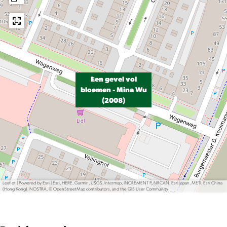
Een gevel vol
bloemen - Mina Wu
(2008)
Leaflet
|
Powered by Esri | Esri, HERE, Garmin, USGS, Intermap, INCREMENT P, NRCAN, Esri Japan, METI, Esri China
(Hong Kong), NOSTRA, © OpenStreetMap contributors, and the GIS User Community