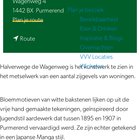
Wagenweg 4
e
Plan je bezoek
1442 BX
Purmerend
Bereikbaarheid
n
Plan je route
Eten & Drinken
a
Inspiratie & Blogs
n
a
Route
Overnachten
a
r
VVV Locaties
a
E
Winkelen
r
e
Halverwege de Wagenweg is het kunstwerk te zien in
E
n
het metselwerk van een aantal zijgevels van woningen.
e
g
n
e
Bloemmotieven van witte bakstenen lijken op uit de
g
v
vrije hand gemaakte tekeningen, geïnspireerd door
e
e
Jugendstil aardewerk dat tussen 1895 en 1907 in
v
l
Purmerend vervaardigd werd. Ze zijn echter getekend
e
v
in een Japanse Manga stijl.