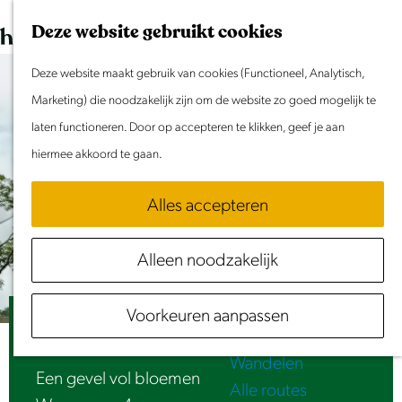
Dit weekend
G
K
Z
Deze website gebruikt cookies
Evenement aanmelden
a
a
o
M
n
Deze website maakt gebruik van cookies (Functioneel, Analytisch,
a
e
e
Doen & Beleven
a
Marketing) die noodzakelijk zijn om de website zo goed mogelijk te
r
k
n
Zomer in Laag Holland
a
laten functioneren. Door op accepteren te klikken, geef je aan
t
e
u
Met kinderen
r
hiermee akkoord te gaan.
n
Cultuur & Erfgoed
d
Samen eropuit
Alles accepteren
e
Rust & Stilte
h
Activiteiten
Alleen noodzakelijk
o
Routes
m
Fietsen
Voorkeuren aanpassen
e
Een gevel vol bloemen - Mina Wu (2008)
Varen
p
Wandelen
a
Een gevel vol bloemen
Alle routes
g