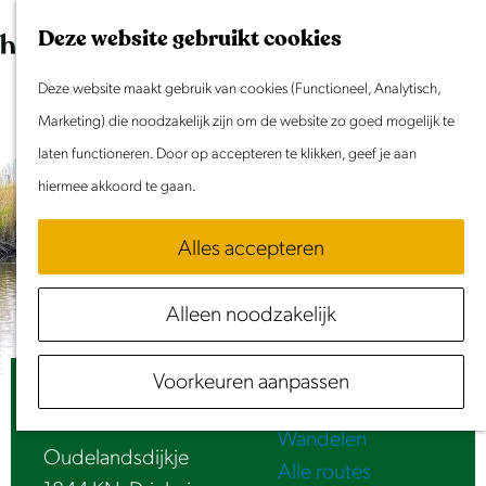
Dit weekend
G
K
Z
Deze website gebruikt cookies
Evenement aanmelden
a
a
o
M
n
Deze website maakt gebruik van cookies (Functioneel, Analytisch,
a
e
e
Doen & Beleven
a
Marketing) die noodzakelijk zijn om de website zo goed mogelijk te
r
k
n
Zomer in Laag Holland
a
laten functioneren. Door op accepteren te klikken, geef je aan
t
e
u
Met kinderen
r
hiermee akkoord te gaan.
n
Cultuur & Erfgoed
d
Samen eropuit
Alles accepteren
e
Rust & Stilte
h
Activiteiten
Alleen noodzakelijk
o
Routes
m
Fietsen
Voorkeuren aanpassen
e
Vakantieboot Frederiek
Varen
p
Wandelen
a
Oudelandsdijkje
Alle routes
g