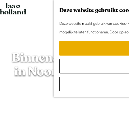
G
Deze website gebruikt coo
a
n
Deze website maakt gebruik van cookies (F
a
mogelijk te laten functioneren. Door op ac
a
r
Binnenactiviteiten
d
in
Noord-Holland
e
h
o
m
e
p
a
g