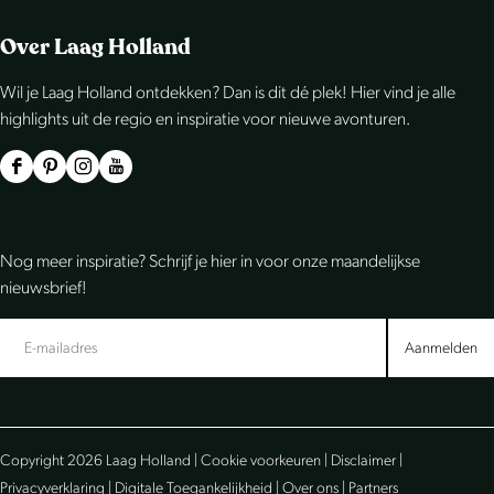
Over Laag Holland
Wil je Laag Holland ontdekken? Dan is dit dé plek! Hier vind je alle
highlights uit de regio en inspiratie voor nieuwe avonturen.
F
P
I
Y
a
i
n
o
c
n
s
u
Nog meer inspiratie? Schrijf je hier in voor onze maandelijkse
e
t
t
T
nieuwsbrief!
b
e
a
u
o
r
g
b
Aanmelden
o
e
r
e
k
s
a
L
L
t
m
a
Copyright 2026 Laag Holland |
Cookie voorkeuren
|
Disclaimer
|
a
L
L
a
Privacyverklaring
|
Digitale Toegankelijkheid
|
Over ons
|
Partners