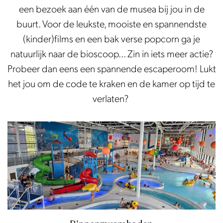
een bezoek aan één van de musea bij jou in de
buurt. Voor de leukste, mooiste en spannendste
(kinder)films en een bak verse popcorn ga je
natuurlijk naar de bioscoop... Zin in iets meer actie?
Probeer dan eens een spannende escaperoom! Lukt
het jou om de code te kraken en de kamer op tijd te
verlaten?
B
i
n
n
e
n
z