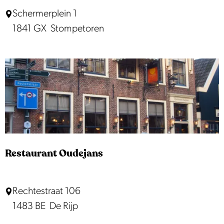
e
B
Schermerplein 1
r
r
1841 GX
Stompetoren
s
a
s
s
e
r
i
e
d
Restaurant Oudejans
e
B
R
Rechtestraat 106
u
e
1483 BE
De Rijp
u
s
r