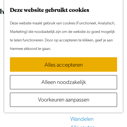
Morgen
G
K
Z
Dit weekend
Deze website gebruikt cookies
a
a
o
M
Evenement aanmelden
n
Deze website maakt gebruik van cookies (Functioneel, Analytisch,
a
e
e
Doen & Beleven
a
Marketing) die noodzakelijk zijn om de website zo goed mogelijk
r
k
n
Zomer in Laag Holland
a
te laten functioneren. Door op accepteren te klikken, geef je aan
t
e
u
Met kinderen
r
hiermee akkoord te gaan.
n
Eten
&
Drinken
Cultuur & Erfgoed
d
Samen eropuit
Alles accepteren
e
in Laag Holland
Rust & Stilte
h
Activiteiten
Alleen noodzakelijk
o
m
Routes
Voorkeuren aanpassen
e
Fietsen
p
Varen
a
Wandelen
g