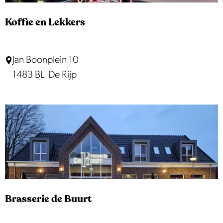
v
a
Koffie en Lekkers
n
M
K
Jan Boonplein 10
u
o
1483 BL
De Rijp
n
ff
s
i
t
e
e
e
r
n
L
e
k
Brasserie de Buurt
k