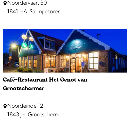
M
Noordervaart 30
i
e
1841 HA
Stompetoren
e
v
F
r
r
o
o
u
e
w
t
C
i
h
e
Café-Restaurant Het Genot van
a
Grootschermer
C
Noordeinde 12
a
1843 JH
Grootschermer
f