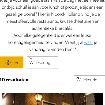
Kies je voor een goede start van de dag met een heerlijk
ontbijt, schuif je aan voor lunch of proost je tijdens een
gezellige borrel? Hier in Noord-Holland vind je de
meest sfeervolle restaurants, knusse theetuinen en
authentieke biercafés.
Voor elke gelegenheid is er wel een leuke
horecagelegenheid te vinden. Weet jij al
waar
je
vandaag te vinden bent?
W
S
Filter
o
a
r
t
S
10 resultaten
t
o
e
z
r
e
o
t
r