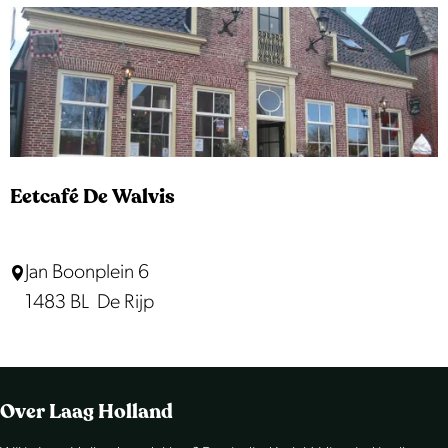
é
-
R
e
s
t
a
Eetcafé De Walvis
u
r
E
Jan Boonplein 6
a
e
1483 BL
De Rijp
n
t
t
c
H
a
e
Over Laag Holland
f
t