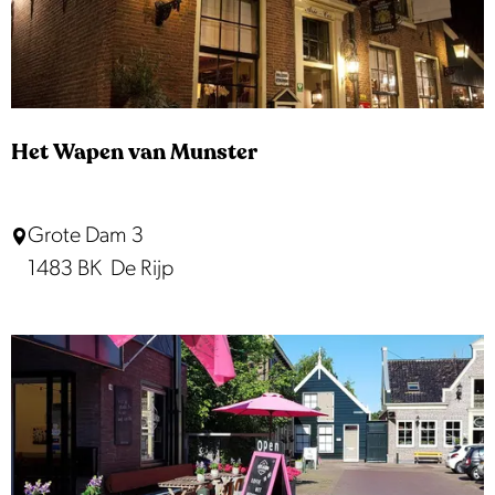
e
e
o
e
p
k
r
:
j
o
p
e
Het Wapen van Munster
:
H
Grote Dam 3
e
1483 BK
De Rijp
t
W
a
p
e
n